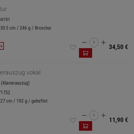
tur
04191
 30.5 cm / 246 g / Broschur
Produkt Anzahl: Gi
da
34,50 €
ierauszug vokal
 (Klavierauszug)
71752
 27 cm / 192 g / geheftet
Produkt Anzahl: Gi
11,90 €