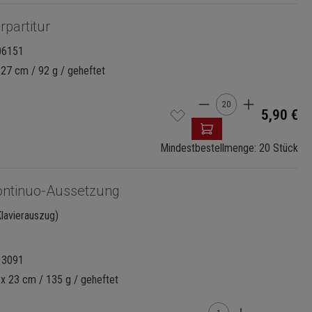
rpartitur
06151
 27 cm / 92 g / geheftet
Produkt Anzahl: G
5,90 €
Mindestbestellmenge: 20 Stück
ontinuo-Aussetzung
lavierauszug)
13091
 x 23 cm / 135 g / geheftet
Produkt Anzahl: Gi