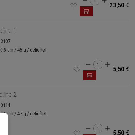
23,50 €
oline 1
13107
30.5 cm / 46 g / geheftet
Produkt Anzahl: G
5,50 €
oline 2
13114
30.5 cm / 47 g / geheftet
Produkt Anzahl: G
5,50 €