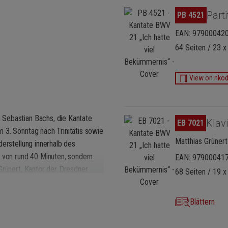
Bildergalerie überspringen
Parti
PB 4521
EAN: 97900042
64 Seiten / 23 x
View on nko
 Sebastian Bachs, die Kantate
Bildergalerie überspringen
Klav
EB 7021
 3. Sonntag nach Trinitatis sowie
Matthias Grünert
derstellung innerhalb des
e von rund 40 Minuten, sondern
EAN: 97900041
Grünert, Kantor der Dresdner
68 Seiten / 19 x
kantaten-Reihe den Klavierauszug
ausschrift der Continuo-Stimme
Blättern