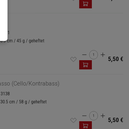
ola
13121
30.5 cm / 45 g / geheftet
Produkt Anzahl: G
5,50 €
sso (Cello/Kontrabass)
13138
 30.5 cm / 58 g / geheftet
Produkt Anzahl: G
5,50 €