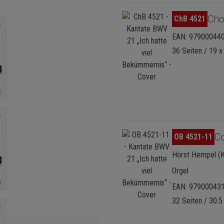
Bildergalerie überspringen
Cho
ChB 4521
EAN: 97900044
36 Seiten / 19 x
Bildergalerie überspringen
C
OB 4521-11
Horst Hempel (K
Orgel
EAN: 97900043
32 Seiten / 30.5