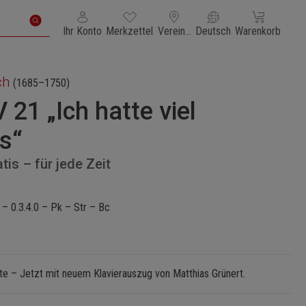
Du hast 0 Produkte auf dem Merkzettel
Warenkorb enth
Ihr Konto
Merkzettel
Vereinigte Staaten von Amerika
Deutsch
Warenkorb
ch
(1685–1750)
21 „Ich hatte viel
s“
tis – für jede Zeit
 – 0.3.4.0 – Pk – Str – Bc
e – Jetzt mit neuem Klavierauszug von Matthias Grünert.