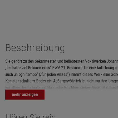
Beschreibung
Sie gehört zu den bekanntesten und beliebtesten Vokalwerken Johann
„Ich hatte viel Bekümmernis“ BWV 21. Bestimmt für eine Aufführung am
auch „in ogni tempo“ („für jeden Anlass“), nimmt dieses Werk eine Son
Kantatenschaffens Bachs ein. Außergewöhnlich ist nicht nur ihre Läng
vor allem der formale und klangliche Reichtum dieser Musik. Matthias 
Frauenkirche, erstellte zu diesem zentralen Werk aus Breitkopfs Bach
mehr anzeigen
komplett neu. Seine kompetente Arbeit wird durch die revidierte Neu
ergänzt.
Hören Sie rein