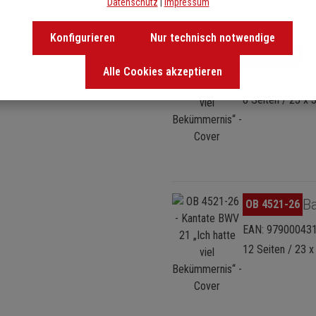
Datenschutz
|
Impressum
Konfigurieren
Nur technisch notwendige
Bildergalerie überspringen
Vi
OB 4521-19
Alle Cookies akzeptieren
EAN: 97900043
8 Seiten / 23 x 
Bildergalerie überspringen
Ba
OB 4521-26
EAN: 97900043
12 Seiten / 23 x