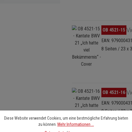
Bildergalerie überspringen
Vi
OB 4521-15
EAN: 97900043
8 Seiten / 23 x 
Bildergalerie überspringen
Vi
OB 4521-16
EAN: 97900043
8 Seiten / 23 x 
Diese Website verwendet Cookies, um eine bestmögliche Erfahrung bieten
zu können.
Mehr Informationen ...