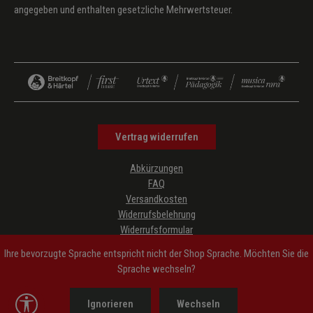
angegeben und enthalten gesetzliche Mehrwertsteuer.
Vertrag widerrufen
Abkürzungen
FAQ
Versandkosten
Widerrufsbelehrung
Widerrufsformular
Datenschutz
Ihre bevorzugte Sprache entspricht nicht der Shop Sprache. Möchten Sie die
AGB
Sprache wechseln?
Impressum
Hinweise zur Barrierefreiheit
Werkzeugleiste anzeigen
Ignorieren
Wechseln
Cookie-Einstellungen