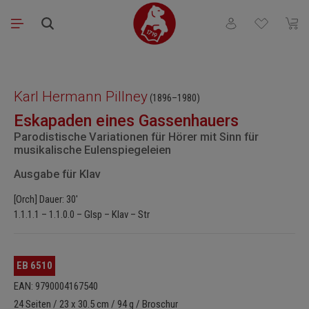
Zum Hauptinhalt springen
Du hast 0 Produkt
Waren
Bildergalerie überspringen
Karl Hermann Pillney
(1896–1980)
Eskapaden eines Gassenhauers
Parodistische Variationen für Hörer mit Sinn für
musikalische Eulenspiegeleien
Ausgabe für Klav
[Orch] Dauer: 30'
1.1.1.1 – 1.1.0.0 – Glsp – Klav – Str
EB 6510
EAN: 9790004167540
24 Seiten / 23 x 30.5 cm / 94 g / Broschur