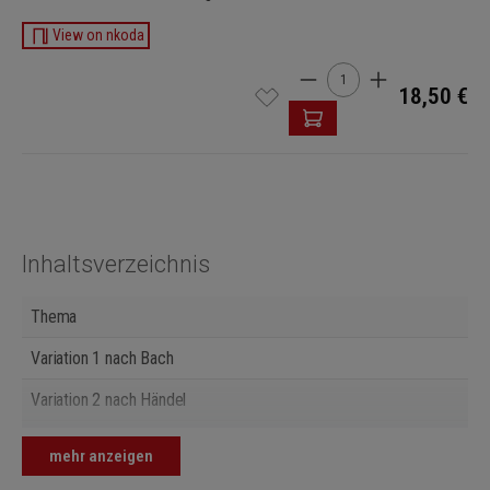
View on nkoda
Produkt Anzahl: Gib den 
18,50 €
Inhaltsverzeichnis
Thema
Variation 1 nach Bach
Variation 2 nach Händel
Variation 3 nach Mozart
mehr anzeigen
Variation 4 nach Schubert