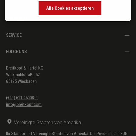
IM FOKUS
Alle Cookies akzeptieren
DER VERLAG
SERVICE
FOLGE UNS
Breitkopf & Härtel KG
Walkmühlstraße 52
65195 Wiesbaden
(+49) 611 45008-0
info@breitkopf.com
Vereinigte Staaten von Amerika
Ihr Standort ist Vereinigte Staaten von Amerika. Die Preise sind in EUR