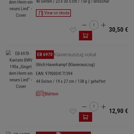
40 Seiten / 23 x 30.5 cm / 150 g / Broschur
View on nkoda
Produkt Anzahl: Gib den 
30,50 €
Bildergalerie überspringen
EB 6970
Klavierauszug vokal
Ulrich Haverkampf (Klavierauszug)
EAN: 9790004171394
44 Seiten / 19 x 27 cm / 138 g / geheftet
Blättern
Produkt Anzahl: Gib den 
12,90 €