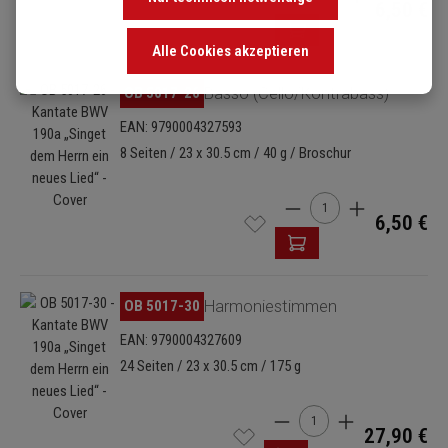
6,50 €
Alle Cookies akzeptieren
Bildergalerie überspringen
OB 5017-26
Basso (Cello/Kontrabass)
EAN: 9790004327593
8 Seiten / 23 x 30.5 cm / 40 g / Broschur
Produkt Anzahl: Gib de
6,50 €
Bildergalerie überspringen
OB 5017-30
Harmoniestimmen
EAN: 9790004327609
24 Seiten / 23 x 30.5 cm / 175 g
Produkt Anzahl: Gib den 
27,90 €