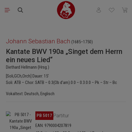
Zum Hauptinhalt springen
Du hast 0 Produkt
Waren
Bildergalerie überspringen
Johann Sebastian Bach
(1685–1750)
Kantate BWV 190a „Singet dem Herrn
ein neues Lied“
Diethard Hellmann (Hrsg.)
[Soli,GCh,Orch] Dauer: 15'
Soli: ATB – Chor: SATB – 0.3(Ob d’am).0.0 – 0.3.0.0 – Pk – Str – Bc
Vokaltext: Deutsch, Englisch
Bildergalerie überspringen
PB 5017
Partitur
EAN: 9790004207819