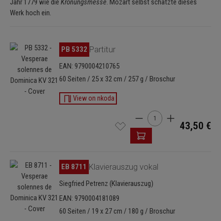
Jahr 1779 wie die
Krönungsmesse
. Mozart selbst schätzte dieses
Werk hoch ein.
Bildergalerie überspringen
PB 5332
Partitur
EAN: 9790004210765
60 Seiten / 25 x 32 cm / 257 g / Broschur
View on nkoda
Produkt Anzahl: Gib den 
43,50 €
Bildergalerie überspringen
EB 8711
Klavierauszug vokal
Siegfried Petrenz (Klavierauszug)
EAN: 9790004181089
60 Seiten / 19 x 27 cm / 180 g / Broschur