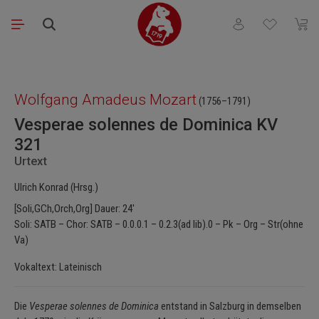
Zum Hauptinhalt springen
Du hast 0 Produkt
Waren
Bildergalerie überspringen
Wolfgang Amadeus Mozart
(1756–1791)
Vesperae solennes de Dominica KV
321
Urtext
Ulrich Konrad (Hrsg.)
[Soli,GCh,Orch,Org] Dauer: 24'
Soli: SATB – Chor: SATB – 0.0.0.1 – 0.2.3(ad lib).0 – Pk – Org – Str(ohne
Va)
Vokaltext: Lateinisch
Die
Vesperae solennes de Dominica
entstand in Salzburg in demselben