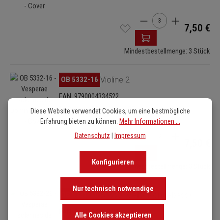
Produkt Anzahl: Gib de
7,50 €
Mindestbestellmenge: 3 Stück
Bildergalerie überspringen
OB 5332-16
Violine 2
EAN: 9790004334522
16 Seiten / 25 x 32 cm / 87 g / Broschur
Diese Website verwendet Cookies, um eine bestmögliche
Erfahrung bieten zu können.
Mehr Informationen ...
Produkt Anzahl: Gib de
Datenschutz
|
Impressum
7,50 €
Konfigurieren
Mindestbestellmenge: 3 Stück
Nur technisch notwendige
Bildergalerie überspringen
OB 5332-26
Basso (Cello/Kontrabass)
EAN: 9790004334539
Alle Cookies akzeptieren