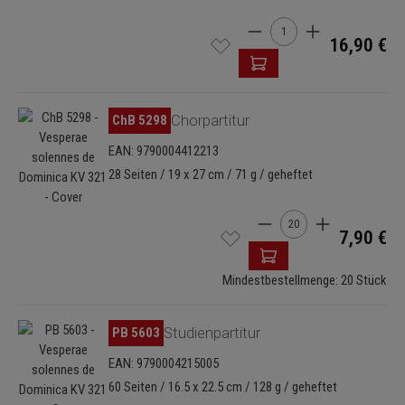
Produkt Anzahl: Gib den 
16,90 €
Bildergalerie überspringen
ChB 5298
Chorpartitur
EAN: 9790004412213
28 Seiten / 19 x 27 cm / 71 g / geheftet
Produkt Anzahl: Gib de
7,90 €
Mindestbestellmenge: 20 Stück
Bildergalerie überspringen
PB 5603
Studienpartitur
EAN: 9790004215005
60 Seiten / 16.5 x 22.5 cm / 128 g / geheftet