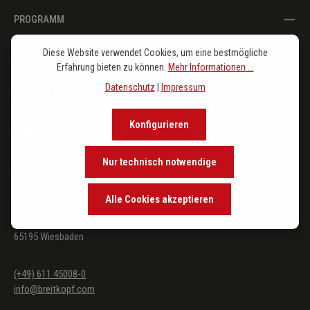
PROGRAMM
Diese Website verwendet Cookies, um eine bestmögliche
IM FOKUS
Erfahrung bieten zu können.
Mehr Informationen ...
Datenschutz
|
Impressum
DER VERLAG
Konfigurieren
SERVICE
Nur technisch notwendige
FOLGE UNS
Alle Cookies akzeptieren
Breitkopf & Härtel KG
Walkmühlstraße 52
65195 Wiesbaden
(+49) 611 45008-0
info@breitkopf.com