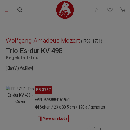
Zum Hauptinhalt springen
Du hast 0 Produkt
Waren
Bildergalerie überspringen
Wolfgang Amadeus Mozart
(1756–1791)
Trio Es-dur KV 498
Kegelstatt-Trio
[Klar(Vl),Va,Klav]
Bildergalerie überspringen
EB 3737
EAN: 9790004161951
44 Seiten / 23 x 30.5 cm / 170 g / geheftet
View on nkoda
Produkt Anzahl: Gib den 