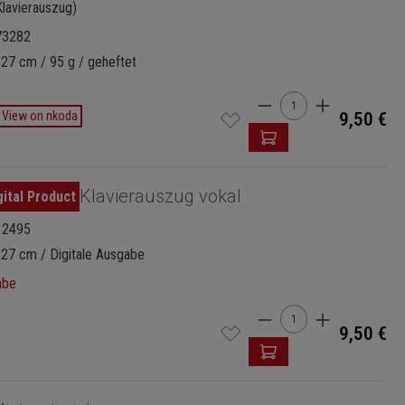
Klavierauszug)
73282
 27 cm / 95 g / geheftet
Produkt Anzahl: G
View on nkoda
9,50 €
Klavierauszug vokal
12495
 27 cm / Digitale Ausgabe
abe
Produkt Anzahl: G
9,50 €