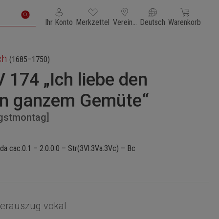
Du hast 0 Produkte auf dem Merkzettel
Warenkorb enth
Ihr Konto
Merkzettel
Vereinigte Staaten von Amerika
Deutsch
Warenkorb
ch
(1685–1750)
174 „Ich liebe den
on ganzem Gemüte“
ngstmontag]
da cac.0.1 – 2.0.0.0 – Str(3Vl.3Va.3Vc) – Bc
ierauszug vokal