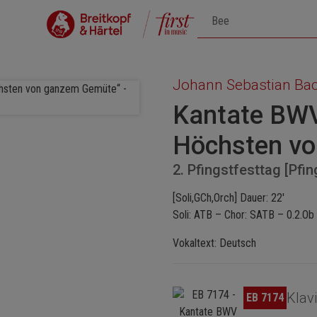
Johann Sebastian Ba
Kantate BWV 
Höchsten v
2. Pfingstfesttag [Pfi
[Soli,GCh,Orch] Dauer: 22'
Soli: ATB – Chor: SATB – 0.2.Ob 
Vokaltext: Deutsch
Bildergalerie überspringen
Klav
EB 7174