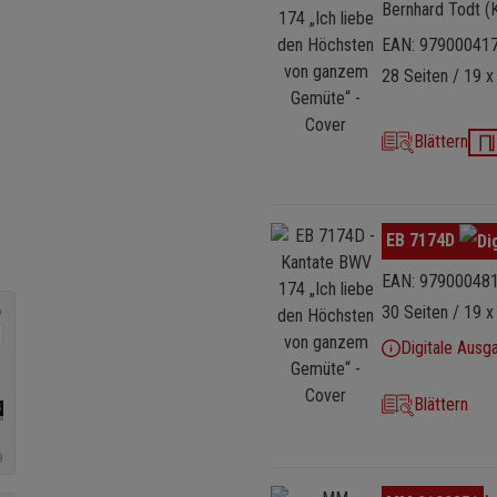
Bernhard Todt (
EAN: 97900041
28 Seiten / 19 x
Blättern
Bildergalerie überspringen
EB 7174D
EAN: 97900048
30 Seiten / 19 x
Digitale Ausg
Blättern