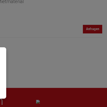
ietmaterial
Anfragen
n