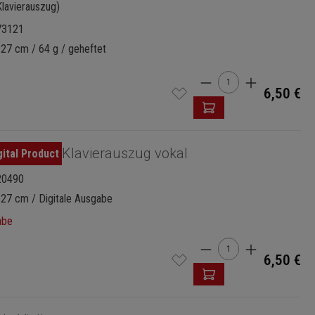
Klavierauszug)
73121
 27 cm / 64 g / geheftet
Produkt Anzahl: G
6,50 €
Klavierauszug vokal
20490
 27 cm / Digitale Ausgabe
abe
Produkt Anzahl: G
6,50 €