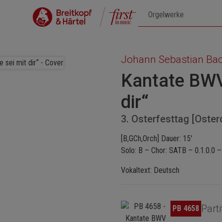
Johann Sebastian Ba
Kantate BWV 
dir“
3. Osterfesttag [Oster
[B,GCh,Orch] Dauer: 15'
Solo: B – Chor: SATB – 0.1.0.0 –
Vokaltext: Deutsch
Bildergalerie überspringen
Parti
PB 4658