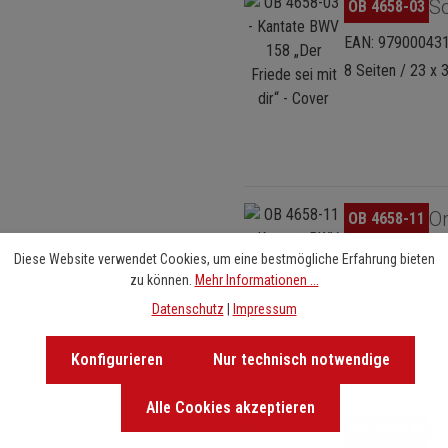
Bildergalerie überspringen
So
OB 4658-03
EAN: 97900043
8 Seiten / 23 x 
Bildergalerie überspringen
Or
OB 4658-11
EAN: 97900043
Diese Website verwendet Cookies, um eine bestmögliche Erfahrung bieten
zu können.
Mehr Informationen ...
16 Seiten / 30.5
Datenschutz
|
Impressum
Konfigurieren
Nur technisch notwendige
Alle Cookies akzeptieren
Bildergalerie überspringen
Ba
OB 4658-26