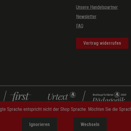
Unsere Handelspartner
Newsletter
FAQ
Vertrag widerrufen
gte Sprache entspricht nicht der Shop Sprache. Möchten Sie die Spra
Ignorieren
Wechseln
lehrung
—
Widerrufsformular
—
Datenschutz
—
AGB
—
Impressum