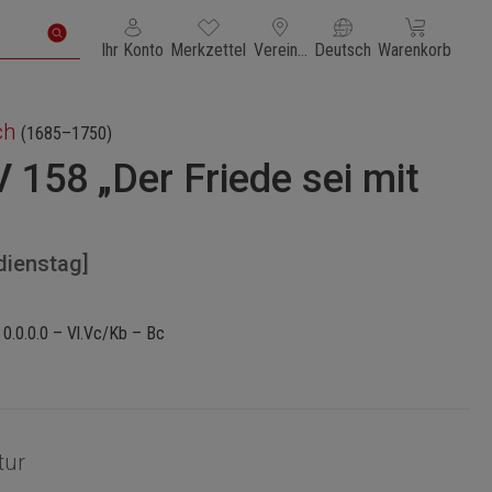
Du hast 0 Produkte auf dem Merkzettel
Warenkorb enth
Ihr Konto
Merkzettel
Vereinigte Staaten von Amerika
Deutsch
Warenkorb
ch
(1685–1750)
158 „Der Friede sei mit
dienstag]
 0.0.0.0 – Vl.Vc/Kb – Bc
tur