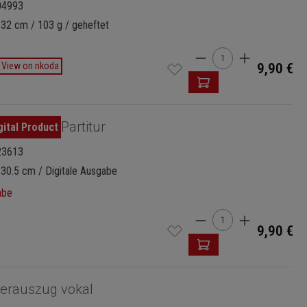
04993
 32 cm / 103 g / geheftet
Produkt Anzahl: G
View on nkoda
9,90 €
Partitur
23613
 30.5 cm / Digitale Ausgabe
abe
Produkt Anzahl: G
9,90 €
ierauszug vokal