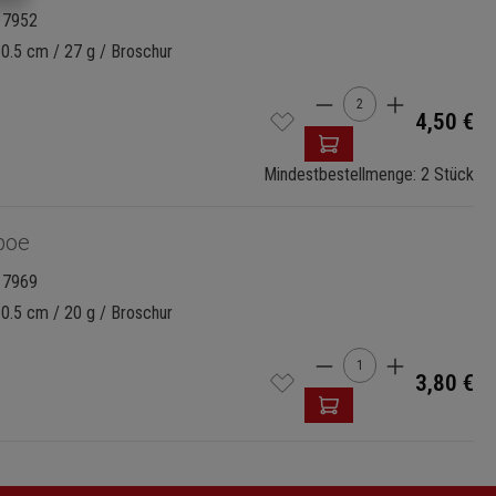
17952
30.5 cm / 27 g / Broschur
Produkt Anzahl: G
4,50 €
Mindestbestellmenge: 2 Stück
boe
17969
30.5 cm / 20 g / Broschur
Produkt Anzahl: G
3,80 €