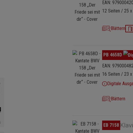
EAN: 97900042
12 Seiten / 25 x
Blättern
Bildergalerie überspringen
PB 4658D
EAN: 97900048
16 Seiten / 23 x
Digitale Ausg
Blättern
Bildergalerie überspringen
Klav
EB 7158