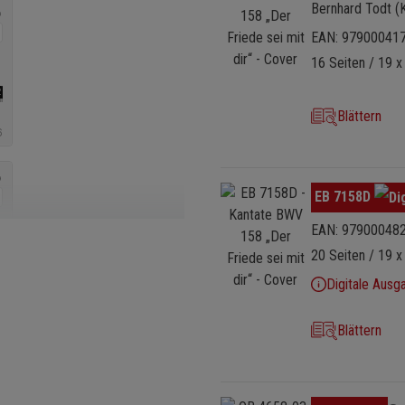
Bernhard Todt (
EAN: 97900041
16 Seiten / 19 x
Blättern
Bildergalerie überspringen
EB 7158D
EAN: 97900048
20 Seiten / 19 x
Digitale Ausg
Blättern