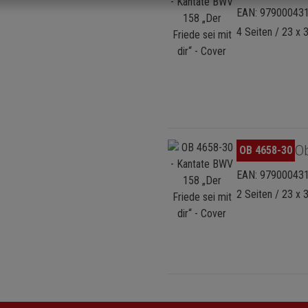
EAN: 97900043
4 Seiten / 23 x 
Bildergalerie überspringen
O
OB 4658-30
EAN: 97900043
2 Seiten / 23 x 