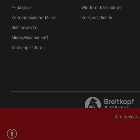
Pädagogik
Wiederentdeckungen
Zeitgenössische Musik
Komponistinnen
Bühnenwerke
Musikwissenschaft
Studienpartituren
Ihre bevorzu
Werkzeugleiste anzeigen
Abkürzungen
—
FAQ
—
Versandkosten
—
Widerrufsbe