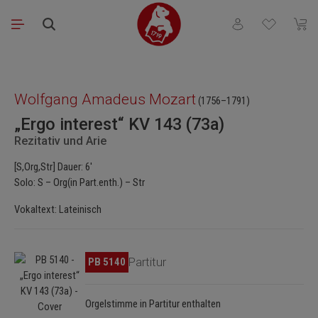
Zum Hauptinhalt springen
Du hast 0 Produkt
Waren
Bildergalerie überspringen
Wolfgang Amadeus Mozart
(1756–1791)
„Ergo interest“ KV 143 (73a)
Rezitativ und Arie
[S,Org,Str] Dauer: 6'
Solo: S – Org(in Part.enth.) – Str
Vokaltext: Lateinisch
Bildergalerie überspringen
PB 5140
Partitur
Orgelstimme in Partitur enthalten