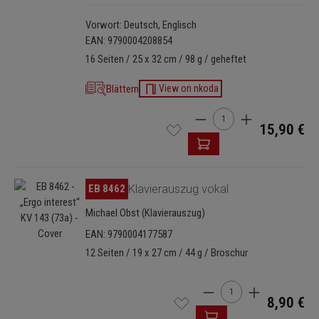
Vorwort: Deutsch, Englisch
EAN: 9790004208854
16 Seiten / 25 x 32 cm / 98 g / geheftet
Blättern
View on nkoda
Produkt Anzahl: Gib den 
15,90 €
Bildergalerie überspringen
EB 8462
Klavierauszug vokal
Michael Obst (Klavierauszug)
EAN: 9790004177587
12 Seiten / 19 x 27 cm / 44 g / Broschur
Produkt Anzahl: Gib de
8,90 €