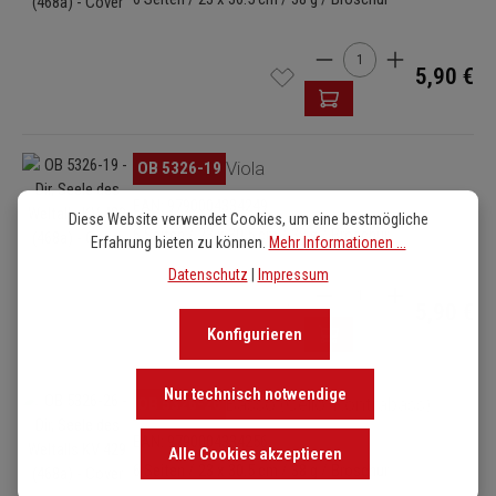
Produkt Anzahl: Gib de
5,90 €
Bildergalerie überspringen
OB 5326-19
Viola
EAN: 9790004334249
Diese Website verwendet Cookies, um eine bestmögliche
6 Seiten / 23 x 30.5 cm / 38 g / Broschur
Erfahrung bieten zu können.
Mehr Informationen ...
Datenschutz
|
Impressum
Produkt Anzahl: Gib de
5,90 €
Konfigurieren
Nur technisch notwendige
Bildergalerie überspringen
OB 5326-26
Basso (Cello/Kontrabass)
EAN: 9790004334256
Alle Cookies akzeptieren
6 Seiten / 23 x 30.5 cm / 38 g / Broschur