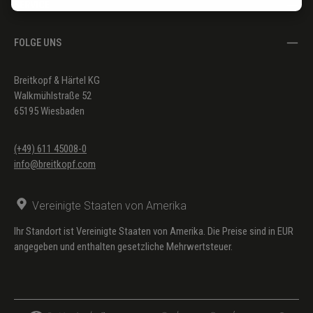
SERVICE
FOLGE UNS
Breitkopf & Härtel KG
Walkmühlstraße 52
65195 Wiesbaden
(+49) 611 45008-0
info@breitkopf.com
Vereinigte Staaten von Amerika
Ihr Standort ist Vereinigte Staaten von Amerika. Die Preise sind in EUR
angegeben und enthalten gesetzliche Mehrwertsteuer.