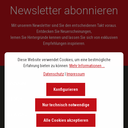
Newsletter abonnieren
Mit unserem Newsletter sind Sie den entscheidenen Takt voraus.
Entdecken Sie Neuerscheinungen,
lernen Sie Hintergründe kennen und lassen Sie sich von exklusiven
Empfehlungen inspirieren.
Diese Website verwendet Cookies, um eine bestmögliche
Erfahrung bieten zu können.
Mehr Informationen ...
Datenschutz
|
Impressum
PROGRAMM
Konfigurieren
IM FOKUS
Nur technisch notwendige
DER VERLAG
Alle Cookies akzeptieren