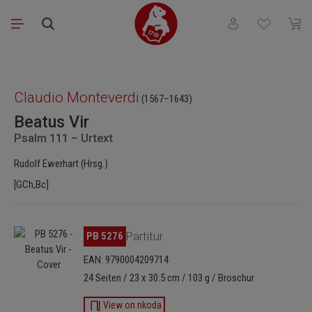
Zum Hauptinhalt springen
Du hast 0 Produkt
Waren
Bildergalerie überspringen
Claudio Monteverdi
(1567–1643)
Beatus Vir
Psalm 111 – Urtext
Rudolf Ewerhart (Hrsg.)
[GCh,Bc]
Bildergalerie überspringen
PB 5276
Partitur
EAN: 9790004209714
24 Seiten / 23 x 30.5 cm / 103 g / Broschur
View on nkoda