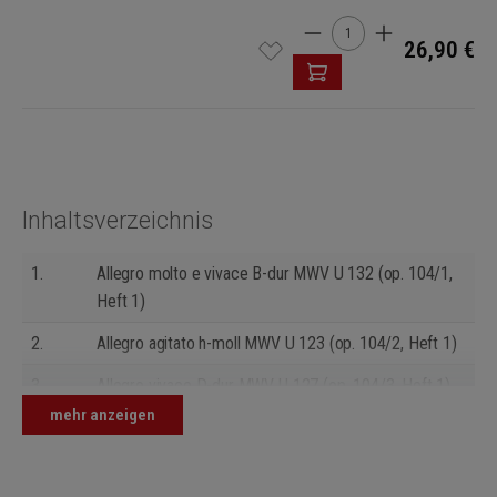
Produkt Anzahl: Gib den 
26,90 €
Inhaltsverzeichnis
1.
Allegro molto e vivace B-dur MWV U 132 (op. 104/1,
Heft 1)
2.
Allegro agitato h-moll MWV U 123 (op. 104/2, Heft 1)
3.
Allegro vivace D-dur MWV U 127 (op. 104/3, Heft 1)
mehr anzeigen
4.
Presto sempre b-moll MWV U 117 (op. 104/1, Heft 2)
5.
Allegro con moto F-dur MWV U 100 (op. 104/2, Heft