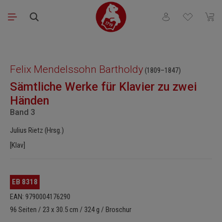
Zum Hauptinhalt springen
Du hast 0 Produkt
Waren
Bildergalerie überspringen
Felix Mendelssohn Bartholdy
(1809–1847)
Sämtliche Werke für Klavier zu zwei
Händen
Band 3
Julius Rietz (Hrsg.)
[Klav]
EB 8318
EAN: 9790004176290
96 Seiten / 23 x 30.5 cm / 324 g / Broschur