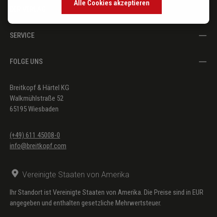
Alle Cookies akzeptieren
DER VERLAG
SERVICE
FOLGE UNS
Breitkopf & Härtel KG
Walkmühlstraße 52
65195 Wiesbaden
(+49) 611 45008-0
info@breitkopf.com
Vereinigte Staaten von Amerika
Ihr Standort ist Vereinigte Staaten von Amerika. Die Preise sind in EUR
angegeben und enthalten gesetzliche Mehrwertsteuer.