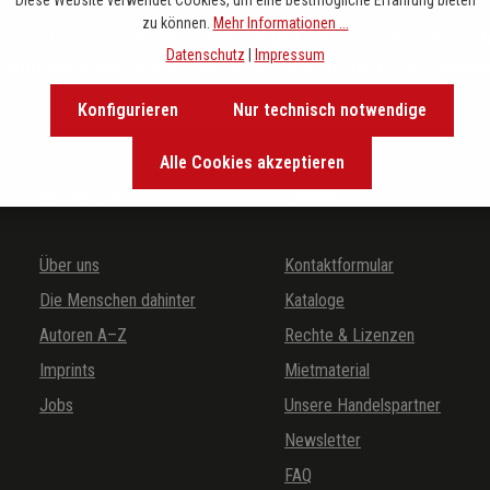
Diese Website verwendet Cookies, um eine bestmögliche Erfahrung bieten
zu können.
Mehr Informationen ...
letter sind Sie den entscheidenen Takt voraus. Entdecken Sie 
Datenschutz
|
Impressum
ntergründe kennen und lassen Sie sich von exklusiven Empfehlunge
Konfigurieren
Nur technisch notwendige
Alle Cookies akzeptieren
DER VERLAG
SERVICE
Über uns
Kontaktformular
Die Menschen dahinter
Kataloge
Autoren A–Z
Rechte & Lizenzen
Imprints
Mietmaterial
Jobs
Unsere Handelspartner
Newsletter
FAQ