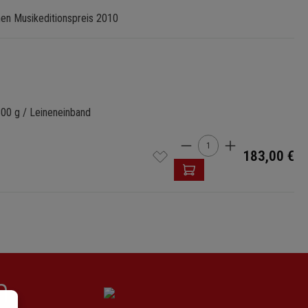
en Musikeditionspreis 2010
800 g / Leineneinband
Produkt Anzahl: Gib
183,00 €
n