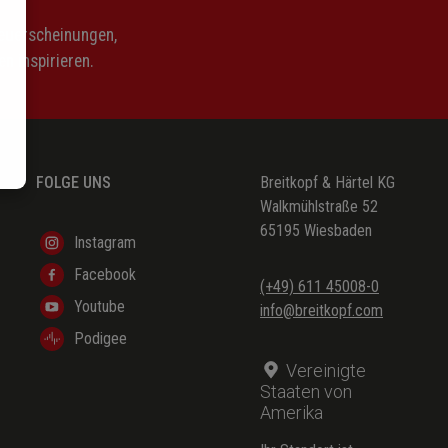
Neuerscheinungen,
n inspirieren.
FOLGE UNS
Breitkopf & Härtel KG
Walkmühlstraße 52
65195 Wiesbaden
Instagram
Facebook
(+49) 611 45008-0
Youtube
info@breitkopf.com
Podigee
Vereinigte
Staaten von
Amerika