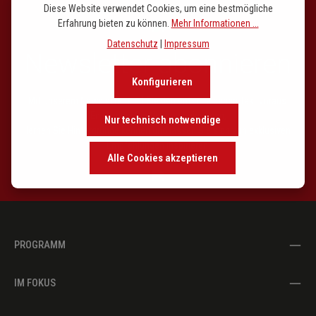
Diese Website verwendet Cookies, um eine bestmögliche
Erfahrung bieten zu können.
Mehr Informationen ...
Datenschutz
|
Impressum
Newsletter abonnieren
Konfigurieren
Mit unserem Newsletter sind Sie den entscheidenen Takt voraus.
Entdecken Sie Neuerscheinungen,
Nur technisch notwendige
lernen Sie Hintergründe kennen und lassen Sie sich von exklusiven
Empfehlungen inspirieren.
Alle Cookies akzeptieren
PROGRAMM
IM FOKUS