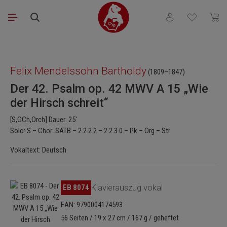
Zum Hauptinhalt springen
Du hast 0 Produkt
Waren
Bildergalerie überspringen
Felix Mendelssohn Bartholdy
(1809–1847)
Der 42. Psalm op. 42 MWV A 15 „Wie
der Hirsch schreit“
[S,GCh,Orch] Dauer: 25'
Solo: S – Chor: SATB – 2.2.2.2 – 2.2.3.0 – Pk – Org – Str
Vokaltext: Deutsch
Bildergalerie überspringen
EB 8074
Klavierauszug vokal
EAN: 9790004174593
56 Seiten / 19 x 27 cm / 167 g / geheftet