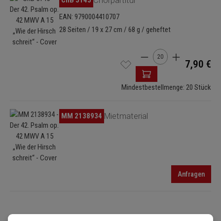
ChB 5145
Chorpartitur
EAN: 9790004410707
28 Seiten / 19 x 27 cm / 68 g / geheftet
Produkt Anzahl: Gib de
7,90 €
Mindestbestellmenge: 20 Stück
Bildergalerie überspringen
MM 2138934
Mietmaterial
Anfragen