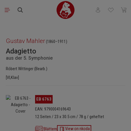
Zum Hauptinhalt springen
Du hast 0 Produkt
Waren
Bildergalerie überspringen
Gustav Mahler
(1860–1911)
Adagietto
aus der 5. Symphonie
Róbert Wittinger (Bearb.)
[Vl,Klav]
Bildergalerie überspringen
EB 6763
EAN: 9790004169643
12 Seiten / 23 x 30.5 cm / 78 g / geheftet
Blättern
View on nkoda