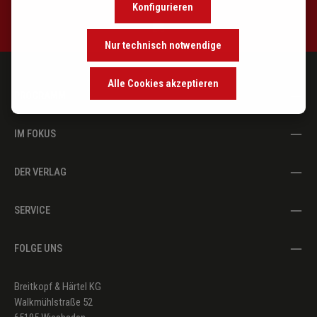
Konfigurieren
Nur technisch notwendige
Alle Cookies akzeptieren
PROGRAMM
IM FOKUS
DER VERLAG
SERVICE
FOLGE UNS
Breitkopf & Härtel KG
Walkmühlstraße 52