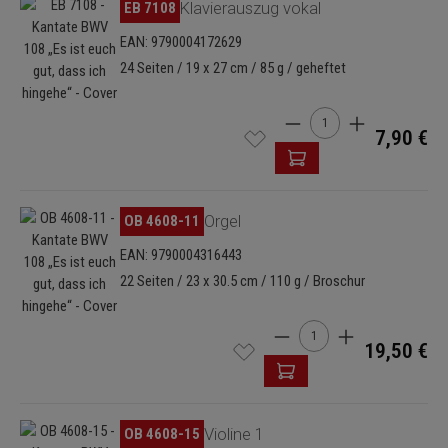
Bildergalerie überspringen
EB 7108
Klavierauszug vokal
EAN: 9790004172629
24 Seiten / 19 x 27 cm / 85 g / geheftet
Produkt Anzahl: Gib de
7,90 €
Bildergalerie überspringen
OB 4608-11
Orgel
EAN: 9790004316443
22 Seiten / 23 x 30.5 cm / 110 g / Broschur
Produkt Anzahl: Gib den 
19,50 €
Bildergalerie überspringen
OB 4608-15
Violine 1