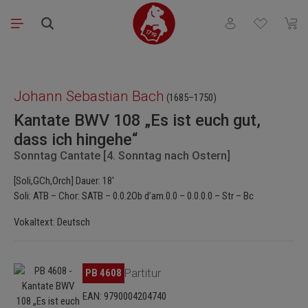
Zum Hauptinhalt springen
Du hast 0 Produkt
Waren
Bildergalerie überspringen
Johann Sebastian Bach
(1685–1750)
Kantate BWV 108 „Es ist euch gut,
dass ich hingehe“
Sonntag Cantate [4. Sonntag nach Ostern]
[Soli,GCh,Orch] Dauer: 18'
Soli: ATB – Chor: SATB – 0.0.2Ob d’am.0.0 – 0.0.0.0 – Str – Bc
Vokaltext: Deutsch
Bildergalerie überspringen
PB 4608
Partitur
EAN: 9790004204740