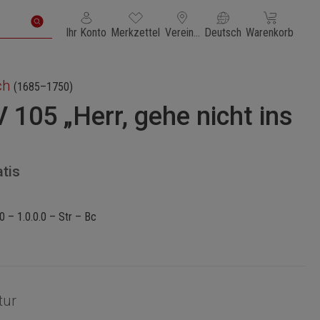
Du hast 0 Produkte auf dem Merkzettel
Warenkorb enth
Ihr Konto
Merkzettel
Vereinigte Staaten von Amerika
Deutsch
Warenkorb
ch
(1685–1750)
105 „Herr, gehe nicht ins
atis
0 – 1.0.0.0 – Str – Bc
tur