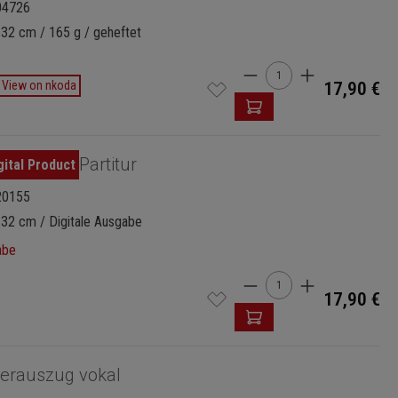
04726
 32 cm / 165 g / geheftet
Produkt Anzahl: Gi
View on nkoda
17,90 €
Partitur
20155
 32 cm / Digitale Ausgabe
abe
Produkt Anzahl: Gi
17,90 €
ierauszug vokal