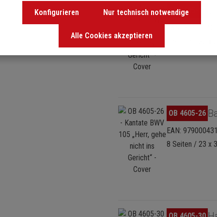
Bildergalerie überspringen
Vi
OB 4605-19
Konfigurieren
Nur technisch notwendige
EAN: 97900043
Alle Cookies akzeptieren
4 Seiten / 23 x 
Bildergalerie überspringen
Ba
OB 4605-26
EAN: 97900043
8 Seiten / 23 x 
Bildergalerie überspringen
H
OB 4605-30