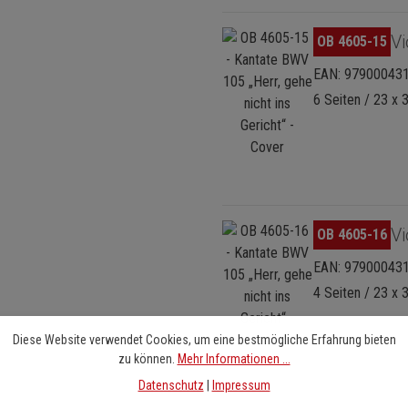
Bildergalerie überspringen
Vi
OB 4605-15
EAN: 97900043
6 Seiten / 23 x 
Bildergalerie überspringen
Vi
OB 4605-16
EAN: 97900043
4 Seiten / 23 x 
Diese Website verwendet Cookies, um eine bestmögliche Erfahrung bieten
zu können.
Mehr Informationen ...
Datenschutz
|
Impressum