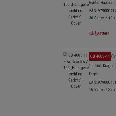
Günter Raphael (
EAN: 97900041
36 Seiten / 19 x
Blättern
Bildergalerie überspringen
C
OB 4605-11
Dietrich Krüger 
Orgel
EAN: 97900043
16 Seiten / 23 x