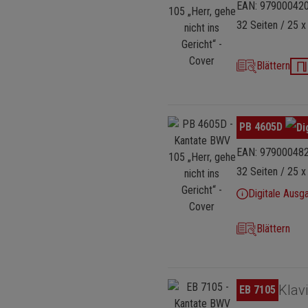
EAN: 97900042
32 Seiten / 25 x
Blättern
Bildergalerie überspringen
PB 4605D
EAN: 97900048
32 Seiten / 25 x
Digitale Ausg
Blättern
Bildergalerie überspringen
Klav
EB 7105