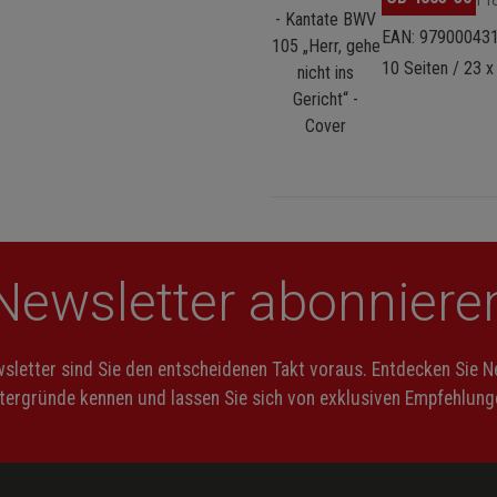
EAN: 97900043
10 Seiten / 23 x
Newsletter abonniere
letter sind Sie den entscheidenen Takt voraus. Entdecken Sie 
ntergründe kennen und lassen Sie sich von exklusiven Empfehlunge