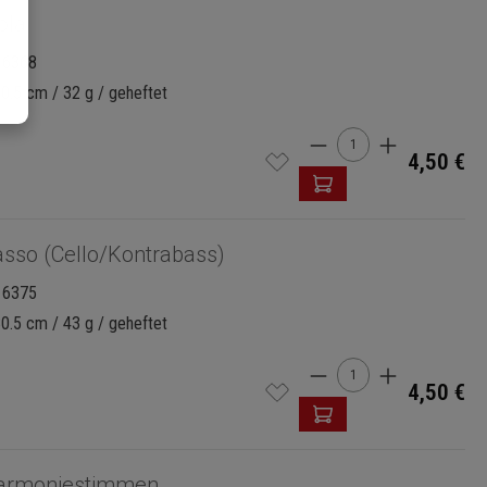
ola
16368
30.5 cm / 32 g / geheftet
Produkt Anzahl: G
4,50 €
sso (Cello/Kontrabass)
16375
30.5 cm / 43 g / geheftet
Produkt Anzahl: G
4,50 €
armoniestimmen