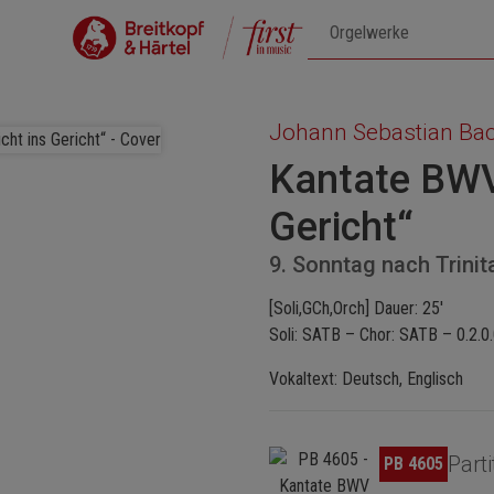
Johann Sebastian Ba
Kantate BWV 
Gericht“
9. Sonntag nach Trinit
[Soli,GCh,Orch] Dauer: 25'
Soli: SATB – Chor: SATB – 0.2.0.
Vokaltext: Deutsch, Englisch
Bildergalerie überspringen
Parti
PB 4605