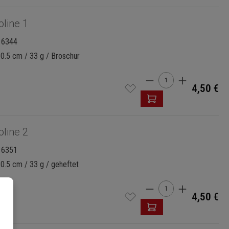
oline 1
16344
30.5 cm / 33 g / Broschur
Produkt Anzahl: G
4,50 €
oline 2
16351
30.5 cm / 33 g / geheftet
Produkt Anzahl: G
4,50 €