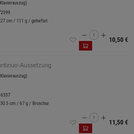
Klavierauszug)
72599
 27 cm / 111 g / geheftet
Produkt Anzahl: Gi
10,50 €
ontinuo-Aussetzung
(Klavierauszug)
16337
 30.5 cm / 67 g / Broschur
Produkt Anzahl: Gi
11,50 €