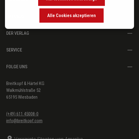
Alle Cookies akzeptieren
IM FOKUS
DER VERLAG
SERVICE
FOLGE UNS
Breitkopf & Härtel KG
Walkmühlstraße 52
65195 Wiesbaden
(+49) 611 45008-0
info@breitkopf.com