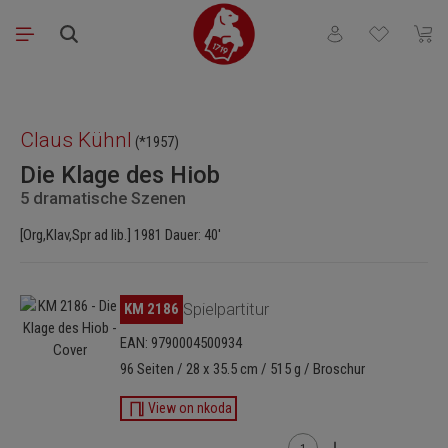
Zum Hauptinhalt springen
Du hast 0 Produkt
Waren
Bildergalerie überspringen
Claus Kühnl
(*1957)
Die Klage des Hiob
5 dramatische Szenen
[Org,Klav,Spr ad lib.] 1981 Dauer: 40'
Bildergalerie überspringen
KM 2186
Spielpartitur
EAN: 9790004500934
96 Seiten / 28 x 35.5 cm / 515 g / Broschur
View on nkoda
Produkt Anzahl: Gib den g