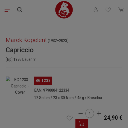
Zum Hauptinhalt springen
Du hast 0 Produkt
Waren
Bildergalerie überspringen
Marek Kopelent
(1932–2023)
Capriccio
[Trp] 1976 Dauer: 8'
Bildergalerie überspringen
BG 1233
EAN: 9790004122334
12 Seiten / 23 x 30.5 cm / 45 g / Broschur
Produkt Anzahl: Gib den 
24,90 €