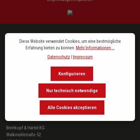
Diese Website verwendet Cookies, um eine bestmögliche
PROGRAMM
Erfahrung bieten zu können.
Mehr Informationen ...
Datenschutz
|
Impressum
IM FOKUS
Konfigurieren
DER VERLAG
Nur technisch notwendige
SERVICE
Alle Cookies akzeptieren
FOLGE UNS
Breitkopf & Härtel KG
Walkmühlstraße 52