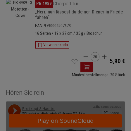
Bildergalerie überspringen
PB 4989
Chorpartitur
„Herr, nun lässest du deinen Diener in Friede
fahren“
EAN: 9790004207673
16 Seiten / 19 x 27 cm / 35 g / Broschur
View on nkoda
Produkt Anzahl: Gib de
5,90 €
Mindestbestellmenge: 20 Stück
Hören Sie rein