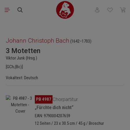
Zum Hauptinhalt springen
Du hast 0 Produkt
Waren
Bildergalerie überspringen
Johann Christoph Bach
(1642–1703)
3 Motetten
Viktor Junk (Hrsg.)
[GCh,(Bc)]
Vokaltext: Deutsch
Bildergalerie überspringen
PB 4987
Chorpartitur
„Fürchte dich nicht“
EAN: 9790004207659
12 Seiten / 23 x 30.5 cm / 45 g / Broschur