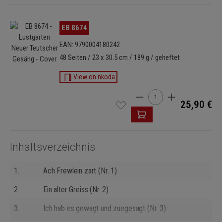
Bildergalerie überspringen
EB 8674
EAN: 9790004180242
48 Seiten / 23 x 30.5 cm / 189 g / geheftet
View on nkoda
Produkt Anzahl: Gib den 
25,90 €
Inhaltsverzeichnis
1.
Ach Frewlein zart (Nr. 1)
2.
Ein alter Greiss (Nr. 2)
3.
Ich hab es gewagt und zuegesagt (Nr. 3)