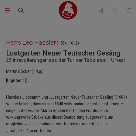
Zum Hauptinhalt springen
Du hast 0 Produkt
Waren
Bildergalerie überspringen
Hans Leo Hassler
(1564–1612)
Lustgarten Neuer Teutscher Gesäng
25 Intavolierungen aus der Turiner Tabulatur – Urtext
Martin Böcker (Hrsg.)
[Org(Cemb)]
Hasslers Liedsammlung „Lustgarten Neuer Teutscher Gesäng“ (1601)
war so beliebt, dass sie um 1640 vollständig für Tasteninstrumente
eingerichtet wurde. Martin Böcker hat für den Erstdruck 25
wirkungsvolle Stücke aus dieser Bearbeitung ausgewählt, um
möglichst viele Liebhaber älterer Tasteninstrumente in den
„Lustgarten“ zu entführen.