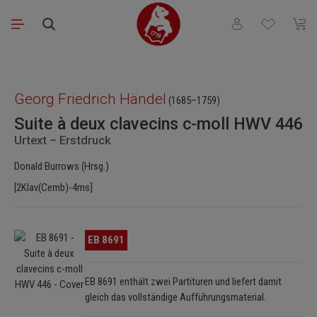
Zum Hauptinhalt springen
Du hast 0 Produkt
Waren
Bildergalerie überspringen
Georg Friedrich Händel
(1685–1759)
Suite à deux clavecins c-moll HWV 446
Urtext – Erstdruck
Donald Burrows (Hrsg.)
[2Klav(Cemb)-4ms]
Bildergalerie überspringen
EB 8691
EB 8691 enthält zwei Partituren und liefert damit
gleich das vollständige Aufführungsmaterial.