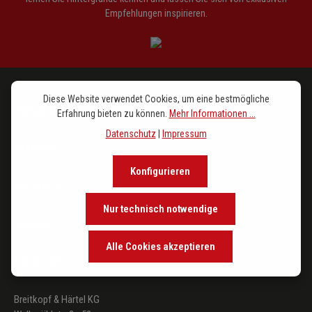
Empfehlungen inspirieren.
Diese Website verwendet Cookies, um eine bestmögliche
PROGRAMM
Erfahrung bieten zu können.
Mehr Informationen ...
Datenschutz
|
Impressum
IM FOKUS
Konfigurieren
DER VERLAG
Nur technisch notwendige
SERVICE
Alle Cookies akzeptieren
FOLGE UNS
Breitkopf & Härtel KG