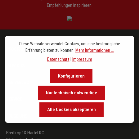
Empfehlungen inspirieren.
Diese Website verwendet Cookies, um eine bestmögliche
PROGRAMM
Erfahrung bieten zu können.
Mehr Informationen ...
Datenschutz
|
Impressum
IM FOKUS
Konfigurieren
DER VERLAG
Nur technisch notwendige
SERVICE
Alle Cookies akzeptieren
FOLGE UNS
Breitkopf & Härtel KG