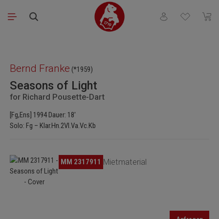
Zum Hauptinhalt springen
Du hast 0 Produkt
Waren
Bildergalerie überspringen
Bernd Franke
(*1959)
Seasons of Light
for Richard Pousette-Dart
[Fg,Ens] 1994 Dauer: 18'
Solo: Fg – Klar.Hn.2Vl.Va.Vc.Kb
Bildergalerie überspringen
MM 2317911
Mietmaterial