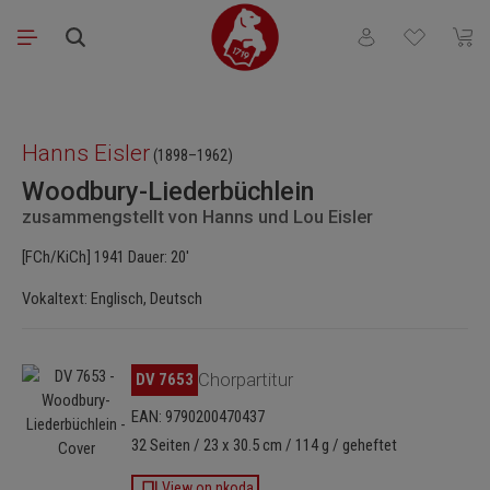
Zum Hauptinhalt springen
Du hast 0 Produkt
Waren
Bildergalerie überspringen
Hanns Eisler
(1898–1962)
Woodbury-Liederbüchlein
zusammengstellt von Hanns und Lou Eisler
[FCh/KiCh] 1941 Dauer: 20'
Vokaltext: Englisch, Deutsch
Bildergalerie überspringen
DV 7653
Chorpartitur
EAN: 9790200470437
32 Seiten / 23 x 30.5 cm / 114 g / geheftet
View on nkoda