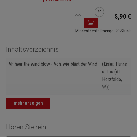
Produkt Anzahl: Gib de
8,90 €
Mindestbestellmenge: 20 Stück
Inhaltsverzeichnis
Ah hear the wind blow - Ach, wie bläst der Wind
(Eisler, Hanns
u. Lou (dt:
Herzfelde,
W.))
An den Schlaf
(Mörike,
mehr anzeigen
Eduard)
Children rhyme 'There was an old man' - Da war
(Eisler, Hanns
ein alter Mann
u. Lou (dt:
Hören Sie rein
Herzfelde,