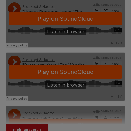
W.))
Evening talk 'How do you do ' - Geht es euch
(Eisler, Hanns
gut
u. Lou (dt:
Herzfelde,
W.))
Four and twenty tailors - Vierundzwanzig
(Eisler, Hanns
Schneider
u. Lou (dt:
Herzfelde,
W.))
Für Lou (Zwei Sprüche)
(Eisler, Hanns
u. Lou (dt:
Herzfelde,
W.))
Hector Protector - Hektor Protektor
(Eisler, Hanns
u. Lou (dt:
Herzfelde,
mehr anzeigen