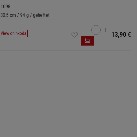
91098
 30.5 cm / 94 g / geheftet
Produkt Anzahl: Gi
View on nkoda
13,90 €