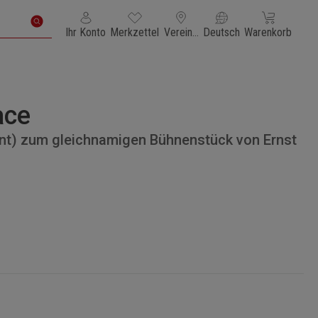
Du hast 0 Produkte auf dem Merkzettel
Warenkorb enth
Ihr Konto
Merkzettel
Vereinigte Staaten von Amerika
Deutsch
Warenkorb
ace
t) zum gleichnamigen Bühnenstück von Ernst