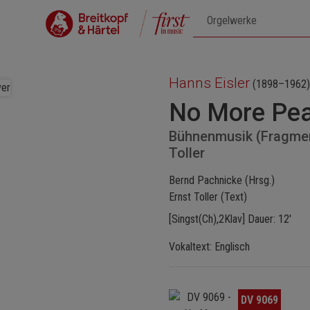
Hanns Eisler
(1898–1962)
No More Pe
Bühnenmusik (Fragmen
Toller
Bernd Pachnicke (Hrsg.)
Ernst Toller (Text)
[Singst(Ch),2Klav] Dauer: 12'
Vokaltext: Englisch
Bildergalerie überspringen
DV 9069