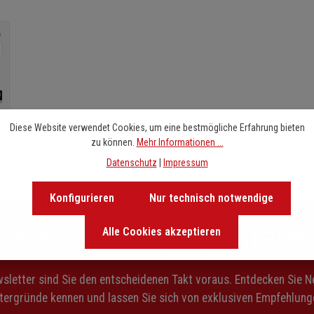
Diese Website verwendet Cookies, um eine bestmögliche Erfahrung bieten
zu können.
Mehr Informationen ...
Datenschutz
|
Impressum
Konfigurieren
Nur technisch notwendige
Newsletter abonniere
Alle Cookies akzeptieren
letter sind Sie den entscheidenen Takt voraus. Entdecken Sie 
ntergründe kennen und lassen Sie sich von exklusiven Empfehlunge