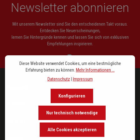
Newsletter abonnieren
Mit unserem Newsletter sind Sie den entscheidenen Takt voraus.
Entdecken Sie Neuerscheinungen,
lernen Sie Hintergründe kennen und lassen Sie sich von exklusiven
Empfehlungen inspirieren.
Diese Website verwendet Cookies, um eine bestmögliche
Erfahrung bieten zu können.
Mehr Informationen ...
Datenschutz
|
Impressum
PROGRAMM
Konfigurieren
IM FOKUS
Nur technisch notwendige
DER VERLAG
Alle Cookies akzeptieren
SERVICE