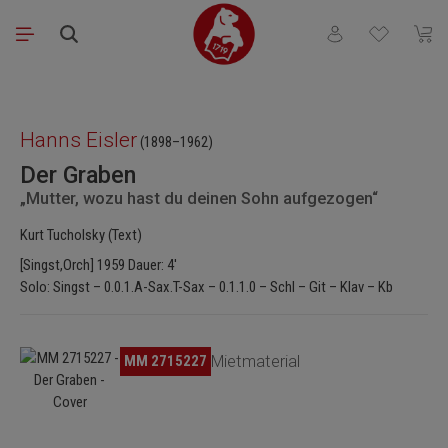
Zum Hauptinhalt springen
Du hast 0 Produkt
Waren
Bildergalerie überspringen
Hanns Eisler
(1898–1962)
Der Graben
„Mutter, wozu hast du deinen Sohn aufgezogen“
Kurt Tucholsky (Text)
[Singst,Orch] 1959 Dauer: 4'
Solo: Singst – 0.0.1.A-Sax.T-Sax – 0.1.1.0 – Schl – Git – Klav – Kb
Bildergalerie überspringen
MM 2715227
Mietmaterial