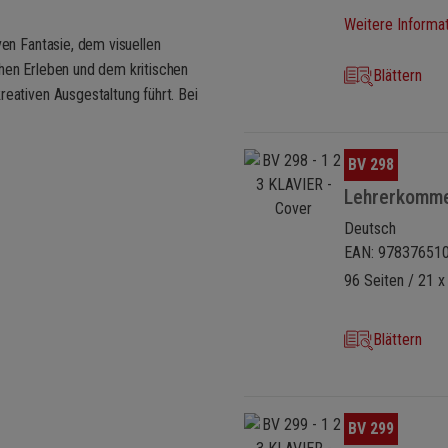
.
Weitere Informa
eative Potential der Spielerinnen
ven Fantasie, dem visuellen
chen Erleben und dem kritischen
Blättern
 Spielhefte, führen in die
reativen Ausgestaltung führt. Bei
illierte Anregungen für mögliche
Bildergalerie überspringen
BV 298
en: vielfältige Charakterstücke,
schwungvolle Tänze, klangvolle
Lehrerkomme
Deutsch
EAN: 97837651
96 Seiten / 21 x
Blättern
Bildergalerie überspringen
BV 299