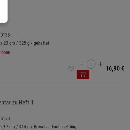
90135
 x 23 cm / 325 g / geheftet
tionen
Produkt Anzahl: Gi
16,90 €
ntar zu Heft 1
05173
 29.7 cm / 444 g / Broschur, Fadenheftung