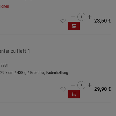
tionen
Produkt Anzahl: Gi
23,50 €
ntar zu Heft 1
02981
 29.7 cm / 438 g / Broschur, Fadenheftung
Produkt Anzahl: Gi
29,90 €