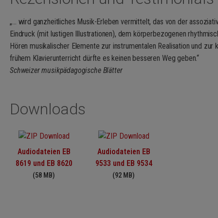
gespielt. Dabei sind die Lieder in kindgerechter Singlage gesetzt
Zahlreiche Variations- und Improvisationsaufgaben wecken das kr
„… wird ganzheitliches Musik-Erleben vermittelt, das von der assoziati
und Spieler.
Eindruck (mit lustigen Illustrationen), dem körperbezogenen rhythmis
Die Lehrerkommentare erläutern den didaktischen roten Faden der
Hören musikalischer Elemente zur instrumentalen Realisation und zur k
Methodik des Partner- und Gruppenunterrichts ein und geben deta
frühem Klavierunterricht dürfte es keinen besseren Weg geben.“
Erarbeitungswege – auch im Einzelunterricht.
Schweizer musikpädagogische Blätter
Die Audios bringen alle 79 Stücke aus Spielheft 1 und 2 zum Kling
spannende KlangGeschichten, bekannte Kinder- und Volkslieder, 
Downloads
Improvisationen und fetzige Boogies.
Zur
1 2 3 KLAVIER Homepage
Audiodateien EB
Audiodateien EB
8619 und EB 8620
9533 und EB 9534
(58 MB)
(92 MB)