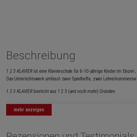
Beschreibung
1 2 3 KLAVIER
ist eine Klavierschule für 6-10-jährige Kinder im Einzel-
Das Unterrichtswerk umfasst zwei Spielhefte, zwei Lehrerkommentar
1 2 3 KLAVIER
besticht aus 1 2 3 (und noch mehr) Gründen:
Die Spielhefte führen mit charakteristischen Stücken und einer gro
mehr anzeigen
Welt des Klavierspiels ein. Ob Dur, Moll, Kirchentonarten, Ganzton
KLAVIER
„ist Klavierspielen von Beginn an ein klangliches Erlebnis“
Die Stücke bestehen aus leicht erfassbaren musikalischen Struktu
Rezensionen und Testimonials
Fingern. Schon in den ersten Stücken wird mit zwei Händen und 