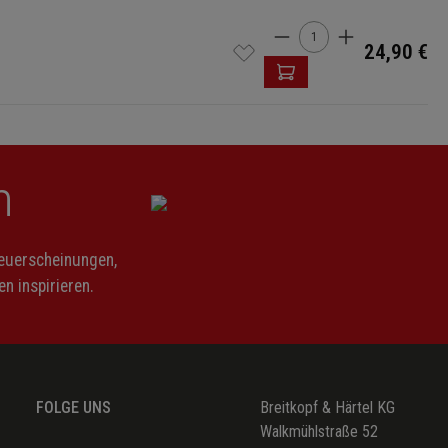
Produkt Anzahl: Gi
24,90 €
n
Neuerscheinungen,
n inspirieren.
FOLGE UNS
Breitkopf & Härtel KG
Walkmühlstraße 52