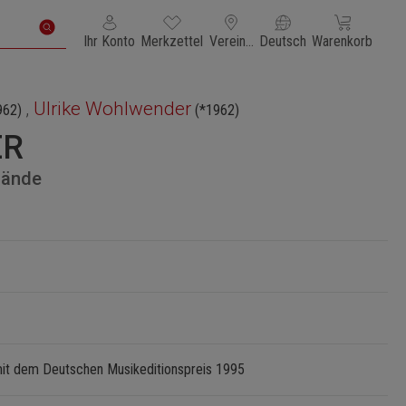
Du hast 0 Produkte auf dem Merkzettel
Warenkorb enth
Ihr Konto
Merkzettel
Vereinigte Staaten von Amerika
Deutsch
Warenkorb
,
Ulrike Wohlwender
962)
(*1962)
ER
Hände
it dem Deutschen Musikeditionspreis 1995