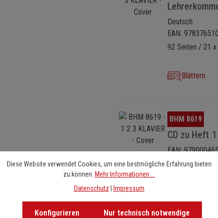
Lehrerkomme
Deutsch
EAN: 97837651
92 Seiten / 21 x
Blättern
Bildergalerie überspringen
BHM 8619
CD zu Heft 1
EAN: 97900046
Diese Website verwendet Cookies, um eine bestmögliche Erfahrung bieten
Weitere Informa
zu können.
Mehr Informationen ...
Datenschutz
|
Impressum
Konfigurieren
Nur technisch notwendige