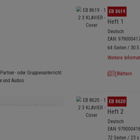
Bildergalerie überspringen
EB 8619
Heft 1
Deutsch
EAN: 97900041
64 Seiten / 30.5
Weitere Informa
, Partner- oder Gruppenunterricht.
Blättern
e und Audios.
Bildergalerie überspringen
EB 8620
ßen stilistischen Breite in die
Heft 2
leiter, Blues-Tonleiter – mit
1 2 3
Deutsch
 (
Üben & Musizieren
).
EAN: 97900041
ren und liegen gut in den
mit Melodie und Begleitung
72 Seiten / 23 x