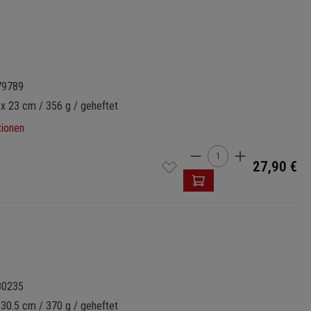
79789
 x 23 cm / 356 g / geheftet
tionen
Produkt Anzahl: Gi
27,90 €
80235
 30.5 cm / 370 g / geheftet