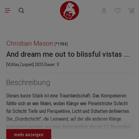
Zum Hauptinhalt springen
Du hast 0 Produkt
Waren
Bildergalerie überspringen
Christian Mason
(*1984)
And dream me out to blissful vistas ...
[Vl,Klav,Zuspiel] 2025 Dauer: 5′
Beschreibung
Dieses kurze Stück ist eine Traumlandschaft. Das Komponieren
fühlte sich an wie Malen, wobei Klänge wie Pinselstriche Schicht
für Schicht Tiefe und Perspektive, Licht und Schatten definierten.
Die „Grundschicht”, die Leinwand, auf der alle anderen Klänge
komponiert wurden, war eine Improvisation, die am 17. November
2023 auf der Orgel der St.-Georgs-Kirche in Ernen in der Schweiz
mehr anzeigen