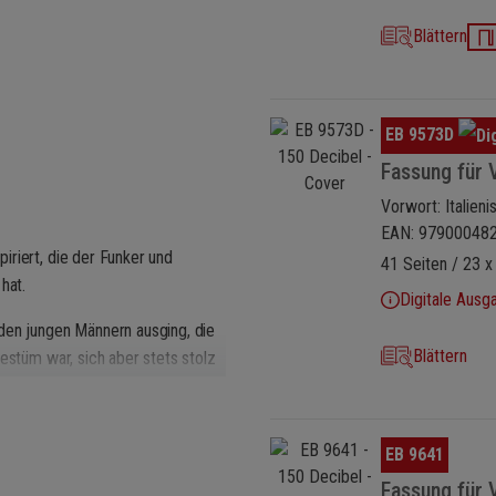
Blättern
Bildergalerie überspringen
EB 9573D
Fassung für V
Vorwort: Italieni
EAN: 97900048
iriert, die der Funker und
41 Seiten / 23 x
hat.
Digitale Ausg
den jungen Männern ausging, die
Blättern
estüm war, sich aber stets stolz
 das wir uns die Soldaten des
Bildergalerie überspringen
EB 9641
hren, Schlamm und Granaten. och
iner Militärkapelle, die sich
Fassung für 