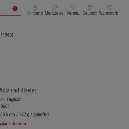
Du hast 0 Produkte auf dem Merkzettel
Warenkorb enth
Ihr Konto
Merkzettel
Vereinigte Staaten von Amerika
Deutsch
Warenkorb
(*1969)
iola und Klavier
sch, Englisch
90661
 30.5 cm / 177 g / geheftet
lar anfordern