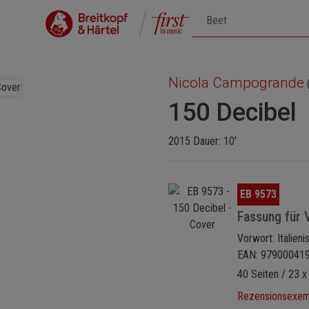
Nicola Campogrande
150 Decibel
2015 Dauer: 10'
Bildergalerie überspringen
EB 9573
Fassung für V
Vorwort: Italieni
EAN: 97900041
40 Seiten / 23 x
Rezensionsexemp