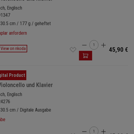
sch, Englisch
91347
 30.5 cm / 177 g / geheftet
lar anfordern
Produkt Anzahl: Gi
View on nkoda
45,90 €
Violoncello und Klavier
sch, Englisch
24276
 30.5 cm / Digitale Ausgabe
abe
Produkt Anzahl: Gi