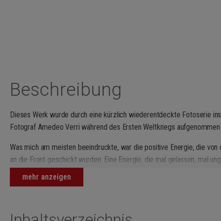
Beschreibung
Dieses Werk wurde durch eine kürzlich wiederentdeckte Fotoserie insp
Fotograf Amedeo Verri während des Ersten Weltkriegs aufgenommen 
Was mich am meisten beeindruckte, war die positive Energie, die von 
an die Front geschickt wurden. Eine Energie, die mal gelassen, mal ung
zeigte – weit entfernt vom Klischee des Schützengrabenkriegs, durch
mehr anzeigen
Ersten Weltkriegs gewöhnlich vorstellen.
Natürlich zeigen die Bilder uniformierte Soldaten, umgeben von Gewe
Inhaltsverzeichnis
vor der Linse des Fotografen erscheinen sie auch als stolze Mitglieder e