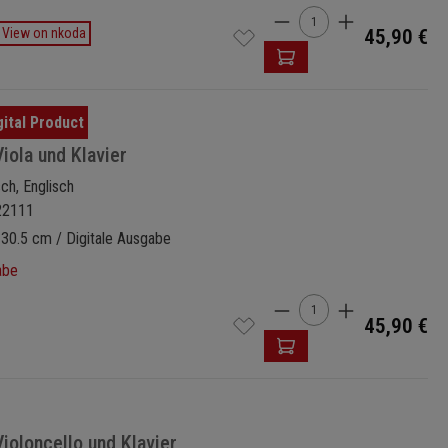
Produkt Anzahl: Gi
View on nkoda
45,90 €
iola und Klavier
sch, Englisch
22111
 30.5 cm / Digitale Ausgabe
abe
Produkt Anzahl: Gi
45,90 €
Violoncello und Klavier