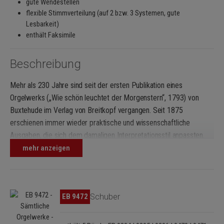
gute Wendestellen
flexible Stimmverteilung (auf 2 bzw. 3 Systemen, gute
Lesbarkeit)
enthält Faksimile
Beschreibung
Mehr als 230 Jahre sind seit der ersten Publikation eines
Orgelwerks („Wie schön leuchtet der Morgenstern“, 1793) von
Buxtehude im Verlag von Breitkopf vergangen. Seit 1875
erschienen immer wieder praktische und wissenschaftliche
Ausgaben, die sich dem damaligen Interpretationsstil anpassten.
Die Neuausgabe der
Sämtlichen Orgelwerke
, herausgegeben von
mehr anzeigen
Harald Vogel, stellt dagegen als praktische Quellenedition die
Informationen bereit, die sich aus der historischen
Notationsüberlieferung ergeben.
Bildergalerie überspringen
EB 9472
Schuber
Diese Edition ist das Ergebnis von Harald Vogels langjähriger
Tätigkeit als Organist und Wissenschaftler. Sie umfasst fünf