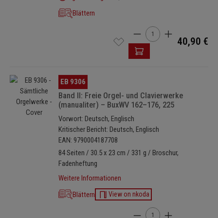
Blättern
Produkt Anzahl: Gib den 
40,90 €
Bildergalerie überspringen
EB 9306
Band II: Freie Orgel- und Clavierwerke
(manualiter) – BuxWV 162–176, 225
Vorwort: Deutsch, Englisch
Kritischer Bericht: Deutsch, Englisch
EAN: 9790004187708
84 Seiten / 30.5 x 23 cm / 331 g / Broschur,
Fadenheftung
Weitere Informationen
Blättern
View on nkoda
Produkt Anzahl: Gib den 