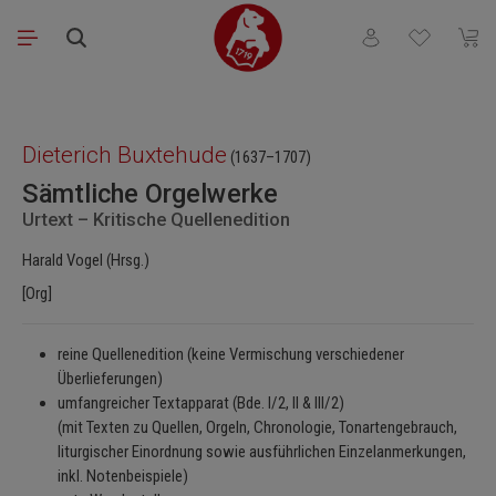
Zum Hauptinhalt springen
Du hast 0 Produkt
Waren
Bildergalerie überspringen
Dieterich Buxtehude
(1637–1707)
Sämtliche Orgelwerke
Urtext – Kritische Quellenedition
Harald Vogel (Hrsg.)
[Org]
reine Quellenedition (keine Vermischung verschiedener
Überlieferungen)
umfangreicher Textapparat (Bde. I/2, II & III/2)
(mit Texten zu Quellen, Orgeln, Chronologie, Tonartengebrauch,
liturgischer Einordnung sowie ausführlichen Einzelanmerkungen,
inkl. Notenbeispiele)