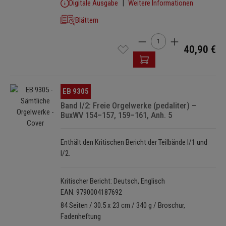
Digitale Ausgabe
Weitere Informationen
Blättern
Produkt Anzahl: Gib den 
40,90 €
Bildergalerie überspringen
EB 9305
Band I/2: Freie Orgelwerke (pedaliter) –
BuxWV 154–157, 159–161, Anh. 5
Enthält den Kritischen Bericht der Teilbände I/1 und
I/2.
Kritischer Bericht: Deutsch, Englisch
EAN: 9790004187692
84 Seiten / 30.5 x 23 cm / 340 g / Broschur,
Fadenheftung