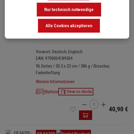
Band III/1: Choralbearbeitungen A–L – BuxWV
Nur technisch notwendige
177–178, 180–202, 210, 218
Alle Cookies akzeptieren
Der zugehörige Kritische Bericht ist in Band III/2 (EB
9471) enthalten.
Vorwort: Deutsch, Englisch
EAN: 9790004189504
96 Seiten / 30.5 x 23 cm / 386 g / Broschur,
Fadenheftung
Weitere Informationen
Blättern
View on nkoda
Produkt Anzahl: Gib den 
40,90 €
Bildergalerie überspringen
EB 9470D