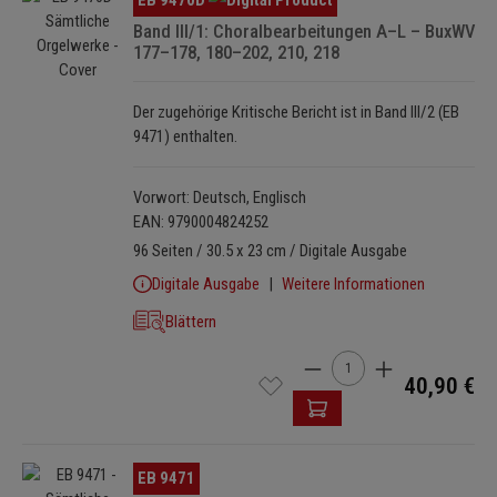
Band III/1: Choralbearbeitungen A–L – BuxWV
177–178, 180–202, 210, 218
Der zugehörige Kritische Bericht ist in Band III/2 (EB
9471) enthalten.
Vorwort: Deutsch, Englisch
EAN: 9790004824252
96 Seiten / 30.5 x 23 cm / Digitale Ausgabe
Digitale Ausgabe
Weitere Informationen
Blättern
Produkt Anzahl: Gib den 
40,90 €
Bildergalerie überspringen
EB 9471