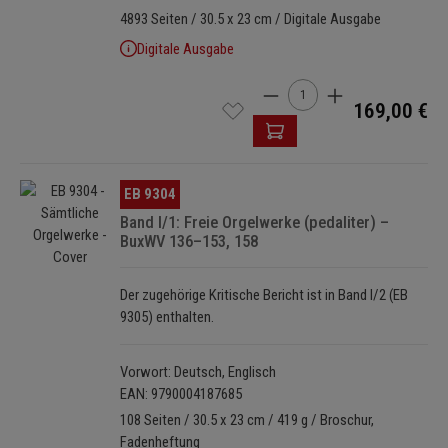
4893 Seiten / 30.5 x 23 cm / Digitale Ausgabe
„Kritischer Bericht, Anmerkungen zur Edition,
Digitale Ausgabe
Quellenbeschreibungen, Einzelanmerkungen und Kommentare dazu
Produkt Anzahl: Gib den g
sowie zum Tonartengebrauch und Orgelstimmungen [sind] wie
169,00 €
immer bei Harald Vogel gründlich, lehrreich und gut formuliert.“
(Rainer Goede, Forum Kirchenmusik 3/2022)
„Absolut empfehlenswert sind die ausführlichen Erörterungen im
Bildergalerie überspringen
EB 9304
Vorwort sowie zu den einzelnen Stücken am Schluss des zweiten
Band I/1: Freie Orgelwerke (pedaliter) –
Bandes [I/2], zum Stimmungssystem und seiner gelegentlichen
BuxWV 136–153, 158
Überschreitung sowie zu weiteren textkritischen und
aufführungspraktischen Fragen.“ (Matthias Schneider, Musik &
Der zugehörige Kritische Bericht ist in Band I/2 (EB
Kirche 4, Juli/August 2022)
9305) enthalten.
Vorwort: Deutsch, Englisch
EAN: 9790004187685
108 Seiten / 30.5 x 23 cm / 419 g / Broschur,
Fadenheftung