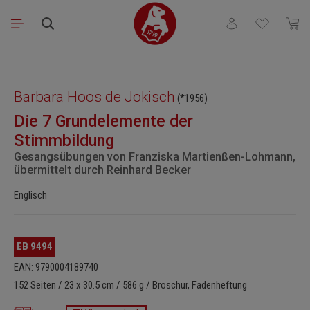
Zum Hauptinhalt springen
Du hast 0 Produkt
Waren
Bildergalerie überspringen
Barbara Hoos de Jokisch
(*1956)
Die 7 Grundelemente der
Stimmbildung
Gesangsübungen von Franziska Martienßen-Lohmann,
übermittelt durch Reinhard Becker
Englisch
EB 9494
EAN: 9790004189740
152 Seiten / 23 x 30.5 cm / 586 g / Broschur, Fadenheftung