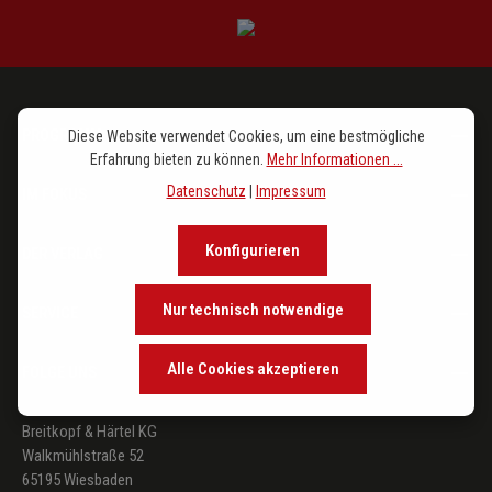
PROGRAMM
Diese Website verwendet Cookies, um eine bestmögliche
Erfahrung bieten zu können.
Mehr Informationen ...
Datenschutz
|
Impressum
IM FOKUS
Konfigurieren
DER VERLAG
Nur technisch notwendige
SERVICE
Alle Cookies akzeptieren
FOLGE UNS
Breitkopf & Härtel KG
Walkmühlstraße 52
65195 Wiesbaden