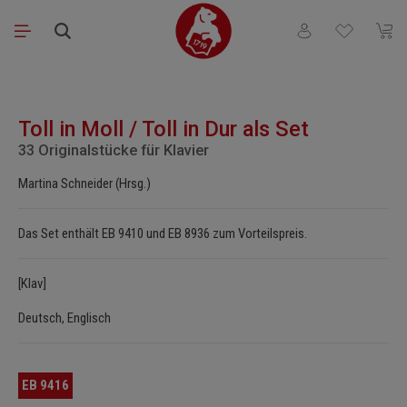
Zum Hauptinhalt springen
Du hast 0 Produkt
Waren
Bildergalerie überspringen
Toll in Moll / Toll in Dur als Set
33 Originalstücke für Klavier
Martina Schneider (Hrsg.)
Das Set enthält EB 9410 und EB 8936 zum Vorteilspreis.
[Klav]
Deutsch, Englisch
EB 9416