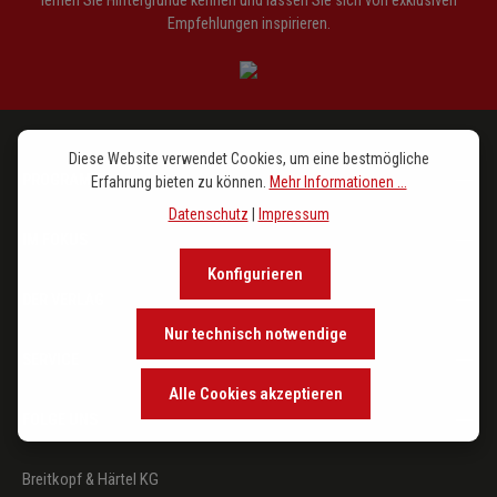
lernen Sie Hintergründe kennen und lassen Sie sich von exklusiven
Empfehlungen inspirieren.
Diese Website verwendet Cookies, um eine bestmögliche
PROGRAMM
Erfahrung bieten zu können.
Mehr Informationen ...
Datenschutz
|
Impressum
IM FOKUS
Konfigurieren
DER VERLAG
Nur technisch notwendige
SERVICE
Alle Cookies akzeptieren
FOLGE UNS
Breitkopf & Härtel KG