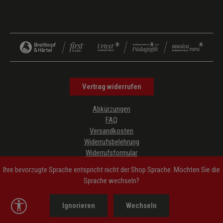
Vertrag widerrufen
Abkürzungen
FAQ
Versandkosten
Widerrufsbelehrung
Widerrufsformular
Datenschutz
Ihre bevorzugte Sprache entspricht nicht der Shop Sprache. Möchten Sie die
AGB
Sprache wechseln?
Impressum
Hinweise zur Barrierefreiheit
Werkzeugleiste anzeigen
Ignorieren
Wechseln
Cookie-Einstellungen