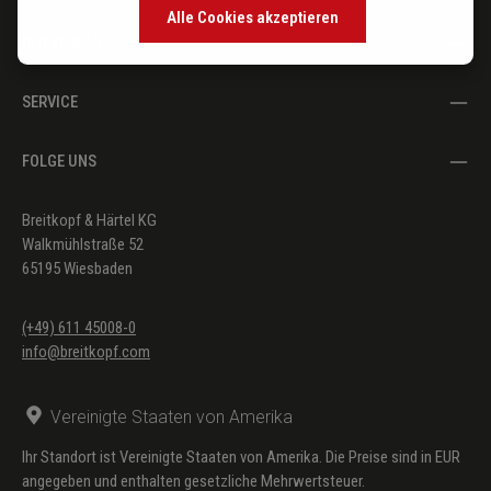
Alle Cookies akzeptieren
DER VERLAG
SERVICE
FOLGE UNS
Breitkopf & Härtel KG
Walkmühlstraße 52
65195 Wiesbaden
(+49) 611 45008-0
info@breitkopf.com
Vereinigte Staaten von Amerika
Ihr Standort ist Vereinigte Staaten von Amerika. Die Preise sind in EUR
angegeben und enthalten gesetzliche Mehrwertsteuer.