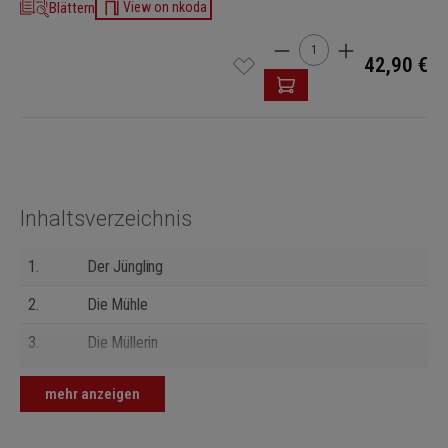
Blättern
View on nkoda
Produkt Anzahl: Gib den 
42,90 €
Inhaltsverzeichnis
1.
Der Jüngling
2.
Die Mühle
3.
Die Müllerin
4.
Unruhe
mehr anzeigen
5.
Erklärung