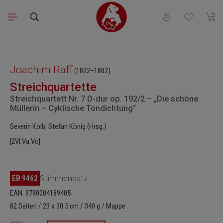
Zum Hauptinhalt springen
Du hast 0 Produkt
Waren
Bildergalerie überspringen
Joachim Raff
(1822–1882)
Streichquartette
Streichquartett Nr. 7 D-dur op. 192/2 – „Die schöne
Müllerin – Cyklische Tondichtung“
Severin Kolb, Stefan König (Hrsg.)
[2Vl,Va,Vc]
EB 9462
Stimmensatz
EAN: 9790004189405
82 Seiten / 23 x 30.5 cm / 340 g / Mappe