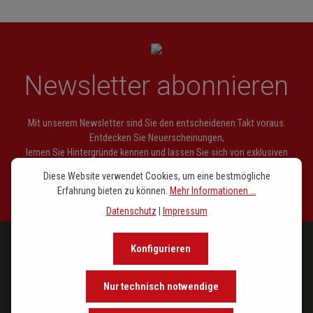
6.
Zum Polterabend
Newsletter abonnieren
Mit unserem Newsletter sind Sie den entscheidenen Takt voraus.
Entdecken Sie Neuerscheinungen,
lernen Sie Hintergründe kennen und lassen Sie sich von exklusiven
Empfehlungen inspirieren.
Diese Website verwendet Cookies, um eine bestmögliche
Erfahrung bieten zu können.
Mehr Informationen ...
Datenschutz
|
Impressum
Konfigurieren
PROGRAMM
Nur technisch notwendige
IM FOKUS