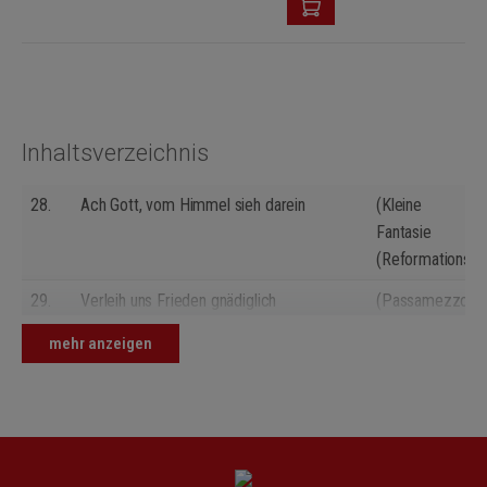
Inhaltsverzeichnis
28.
Ach Gott, vom Himmel sieh darein
(Kleine
Fantasie
(Reformationsfes
29.
Verleih uns Frieden gnädiglich
(Passamezzo
(Nach dem
mehr anzeigen
Segen))
30.
Wach auf, wach auf, du deutsches Land
(Choralvorspiel
(Vaterland))
31.
Wach auf, wach auf, du deutsches Land
(Introduktion