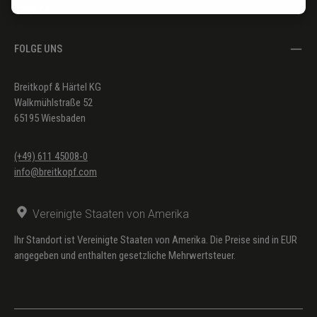
SERVICE
FOLGE UNS
Breitkopf & Härtel KG
Walkmühlstraße 52
65195 Wiesbaden
(+49) 611 45008-0
info@breitkopf.com
Vereinigte Staaten von Amerika
Ihr Standort ist Vereinigte Staaten von Amerika. Die Preise sind in EUR
angegeben und enthalten gesetzliche Mehrwertsteuer.