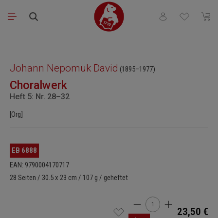
Zum Hauptinhalt springen
Du hast 0 Produkt
Waren
Bildergalerie überspringen
Johann Nepomuk David
(1895–1977)
Choralwerk
Heft 5: Nr. 28–32
[Org]
EB 6888
EAN: 9790004170717
28 Seiten / 30.5 x 23 cm / 107 g / geheftet
Produkt Anzahl: Gib den 
23,50 €