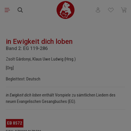
Zum Hauptinhalt springen
Du hast 0 Produkt
Waren
Bildergalerie überspringen
in Ewigkeit dich loben
Band 2: EG 119-286
Zsolt Gárdonyi, Klaus Uwe Ludwig (Hrsg.)
[Org]
Begleittext: Deutsch
in Ewigkeit dich loben
enthält Vorspiele zu sämtlichen Liedern des
neuen Evangelischen Gesangbuches (EG).
EB 8572