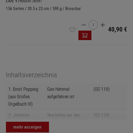
EAN: 9790004178591
156 Seiten / 30.5 x 23 cm / 590 g / Broschur
Produkt Anzahl: Gib den 
40,90 €
Inhaltsverzeichnis
1.
Ernst Pepping
Gen Himmel
(EG 119)
(aus Großes
aufgefahren ist
Orgelbuch III)
2.
Johannes
Nun bitten wir den
(EG 124)
Weyrauch (aus der
Heiligen Geist
mehr anzeigen
gleichnamigen