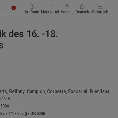
Du hast 0 Produkte auf dem Merkzettel
Warenkorb enth
Ihr Konto
Merkzettel
Vereinigte Staaten von Amerika
Deutsch
Warenkorb
k des 16. -18.
s
ris, Bellony, Campion, Corbetta, Foscarini, Fuenllana,
e u.a.
25024
 29.7 cm / 236 g / Broschur