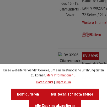
Band 3: Camp
EAN: 97902004
72 Seiten / 21 x
Weitere Informa
Blättern
Bildergalerie überspringen
DV 32095
Band 4: Corbe
Diese Website verwendet Cookies, um eine bestmögliche Erfahrung bieten
EAN: 97902004
zu können.
Mehr Informationen ...
64 Seiten / 21 x
Datenschutz
|
Impressum
Weitere Informa
Konfigurieren
Nur technisch notwendige
Blättern
Alle Cookies akzeptieren