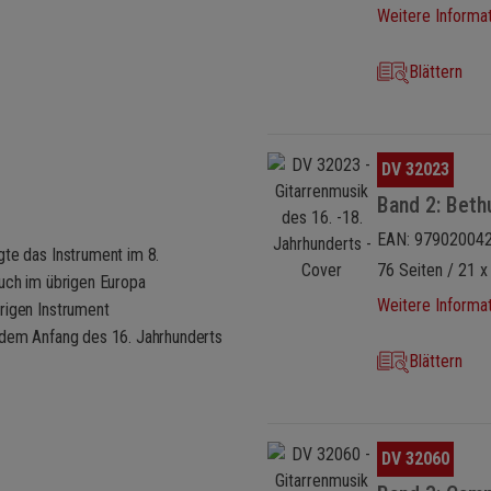
Weitere Informa
Blättern
Bildergalerie überspringen
DV 32023
Band 2: Beth
EAN: 97902004
gte das Instrument im 8.
76 Seiten / 21 x
auch im übrigen Europa
Weitere Informa
rigen Instrument
s dem Anfang des 16. Jahrhunderts
Blättern
Bildergalerie überspringen
DV 32060