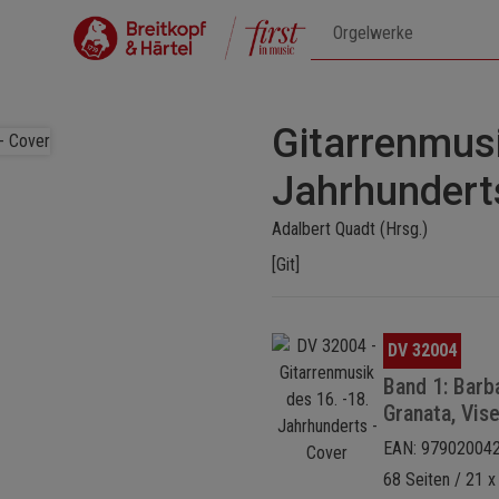
Gitarrenmusi
Jahrhundert
Adalbert Quadt (Hrsg.)
[Git]
Bildergalerie überspringen
DV 32004
Band 1: Barba
Granata, Vise
EAN: 97902004
68 Seiten / 21 x