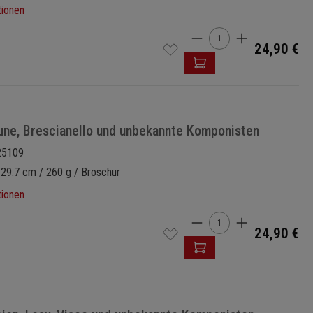
tionen
Produkt Anzahl: Gi
24,90 €
une, Brescianello und unbekannte Komponisten
25109
 29.7 cm / 260 g / Broschur
tionen
Produkt Anzahl: Gi
24,90 €