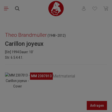
Zum Hauptinhalt springen
Du hast 0 Produkt
Waren
Bildergalerie überspringen
Theo Brandmüller
(1948–2012)
Carillon joyeux
[Str] 1994 Dauer: 10'
Str: 6.5.4.4.1.
Bildergalerie überspringen
MM 2307013
Mietmaterial
Anfragen