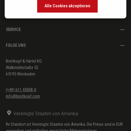
Alle Cookies akzeptieren
DER VERLAG
SERVICE
FOLGE UNS
Breitkopf & Härtel KG
Walkmühlstraße 52
65195 Wiesbaden
(+49) 611 45008-0
info@breitkopf.com
Vereinigte Staaten von Amerika
Ihr Standort ist Vereinigte Staaten von Amerika. Die Preise sind in EUR
angegeben und enthalten gesetzliche Mehrwertsteuer.