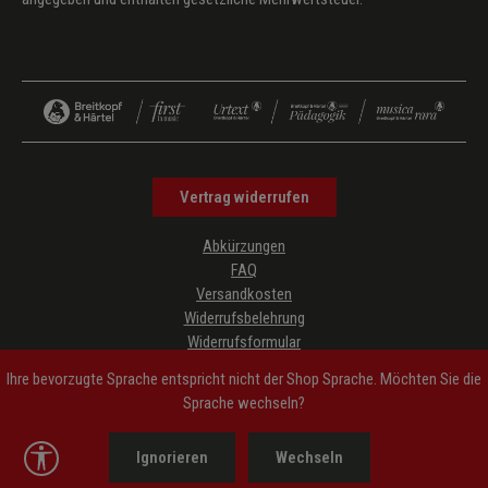
Vertrag widerrufen
Abkürzungen
FAQ
Versandkosten
Widerrufsbelehrung
Widerrufsformular
Datenschutz
Ihre bevorzugte Sprache entspricht nicht der Shop Sprache. Möchten Sie die
AGB
Sprache wechseln?
Impressum
Hinweise zur Barrierefreiheit
Werkzeugleiste anzeigen
Ignorieren
Wechseln
Cookie-Einstellungen