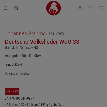
Zum Hauptinhalt springen
Du hast 0 Produkt
Waren
Bildergalerie überspringen
Johannes Brahms
(1833–1897)
Deutsche Volkslieder WoO 33
Band. II: Nr. 22 – 42
Ausgabe für tSt,Klav
[Singst,Klav]
Vokaltext: Deutsch
EB 6922
EAN: 9790004170977
44 Seiten / 23 x 30.5 cm / 191 g / geheftet