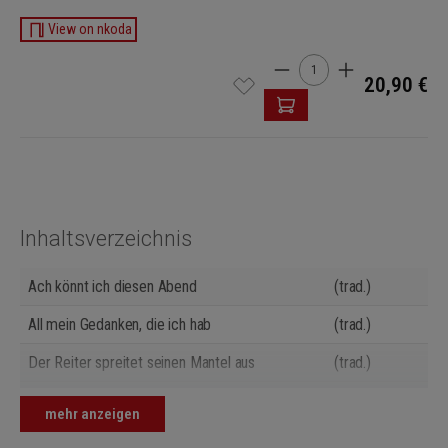
View on nkoda
Produkt Anzahl: Gib den 
20,90 €
Inhaltsverzeichnis
Ach könnt ich diesen Abend
(trad.)
All mein Gedanken, die ich hab
(trad.)
Der Reiter spreitet seinen Mantel aus
(trad.)
Des Abends kann ich nicht schlafen gehen
(trad.)
mehr anzeigen
Dort in den Weiden steht ein Haus
(trad.)