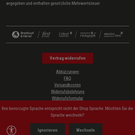
angegeben und enthalten gesetzliche Mehrwertsteuer.
Vertrag widerrufen
Abkürzungen
FAQ
Versandkosten
Widerrufsbelehrung
Widerrufsformular
Datenschutz
Ihre bevorzugte Sprache entspricht nicht der Shop Sprache. Möchten Sie die
AGB
Sprache wechseln?
Impressum
Hinweise zur Barrierefreiheit
Werkzeugleiste anzeigen
Ignorieren
Wechseln
Cookie-Einstellungen