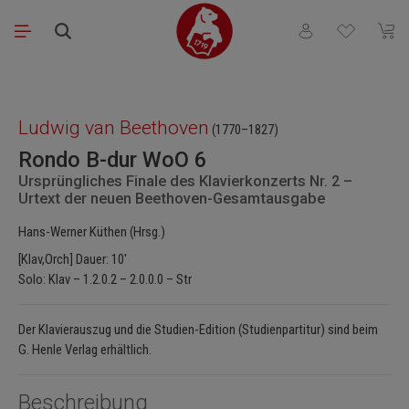
Zum Hauptinhalt springen
Du hast 0 Produkt
Waren
Bildergalerie überspringen
Ludwig van Beethoven
(1770–1827)
Rondo B-dur WoO 6
Ursprüngliches Finale des Klavierkonzerts Nr. 2 –
Urtext der neuen Beethoven-Gesamtausgabe
Hans-Werner Küthen (Hrsg.)
[Klav,Orch] Dauer: 10'
Solo: Klav – 1.2.0.2 – 2.0.0.0 – Str
Der Klavierauszug und die Studien-Edition (Studienpartitur) sind beim
G. Henle Verlag erhältlich.
Beschreibung