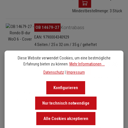
Mindestbestellmenge: 3 Stück
Bildergalerie überspringen
OB 14679-27
Kontrabass
EAN: 9790004340929
4 Seiten / 25 x 32 cm / 35 g / geheftet
Produkt Anzahl: Gib de
Diese Website verwendet Cookies, um eine bestmögliche
5,30 €
Erfahrung bieten zu können.
Mehr Informationen ...
Datenschutz
|
Impressum
Mindestbestellmenge: 2 Stück
Konfigurieren
Bildergalerie überspringen
OB 14679-30
Harmoniestimmen
Nur technisch notwendige
EAN: 9790004340936
28 Seiten / 25 x 32 cm / 140 g / Mappe
Alle Cookies akzeptieren
Produkt Anzahl: Gib den 