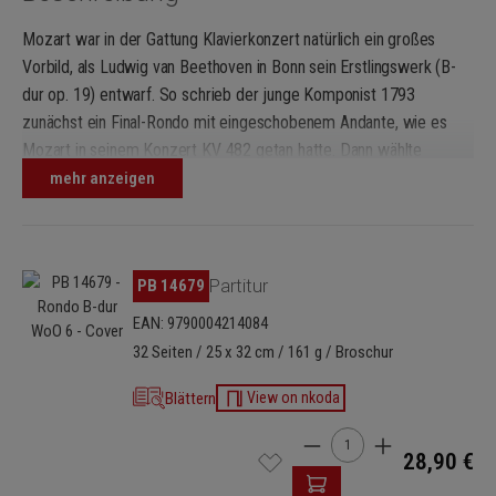
Mozart war in der Gattung Klavierkonzert natürlich ein großes
Vorbild, als Ludwig van Beethoven in Bonn sein Erstlingswerk (B-
dur op. 19) entwarf. So schrieb der junge Komponist 1793
zunächst ein Final-Rondo mit eingeschobenem Andante, wie es
Mozart in seinem Konzert KV 482 getan hatte. Dann wählte
Beethoven eine andere Schlusslösung und verwahrte die Partitur
mehr anzeigen
des B-dur-Rondos in seiner Schublade. Dort wurde das Werk erst
nach Beethovens Tod aufgefunden und alsbald gedruckt. Das
Autograph stellt so die früheste erhaltene und vollständige
Bildergalerie überspringen
PB 14679
Partitur
Orchesterpartitur Beethovens dar. Die Urtext-Neuausgabe von
Partitur und Orchesterstimmen basiert der neuen Beethoven-
EAN: 9790004214084
Gesamtausgabe (Henle).
32 Seiten / 25 x 32 cm / 161 g / Broschur
Blättern
View on nkoda
Produkt Anzahl: Gib den 
28,90 €