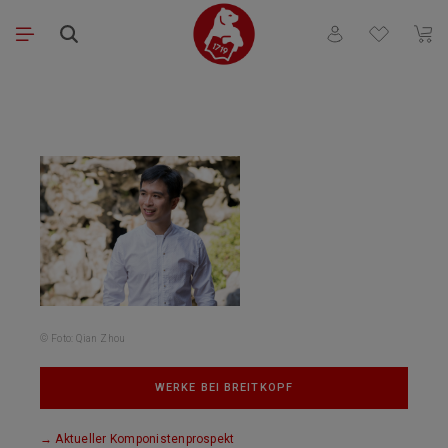
Zum Hauptinhalt springen
Du hast 0 Produk
Ware
© Foto: Qian Zhou
WERKE BEI BREITKOPF
Aktueller Komponistenprospekt