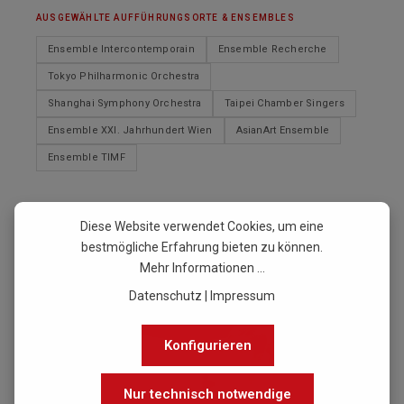
AUSGEWÄHLTE AUFFÜHRUNGSORTE & ENSEMBLES
Ensemble Intercontemporain
Ensemble Recherche
Tokyo Philharmonic Orchestra
Shanghai Symphony Orchestra
Taipei Chamber Singers
Ensemble XXI. Jahrhundert Wien
AsianArt Ensemble
Ensemble TIMF
Diese Website verwendet Cookies, um eine
PODCAST
bestmögliche Erfahrung bieten zu können.
Mehr Informationen ...
Datenschutz
|
Impressum
Konfigurieren
Nur technisch notwendige