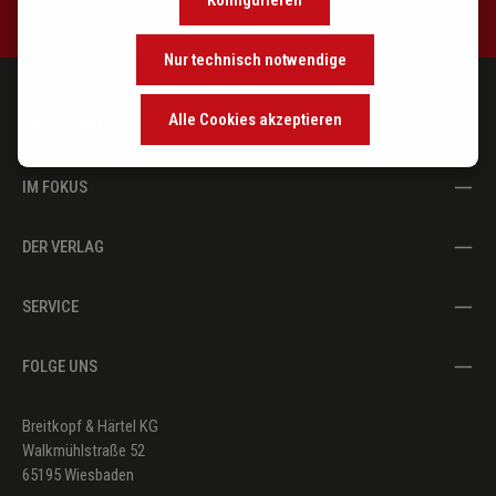
Nur technisch notwendige
Alle Cookies akzeptieren
PROGRAMM
IM FOKUS
DER VERLAG
SERVICE
FOLGE UNS
Breitkopf & Härtel KG
Walkmühlstraße 52
65195 Wiesbaden