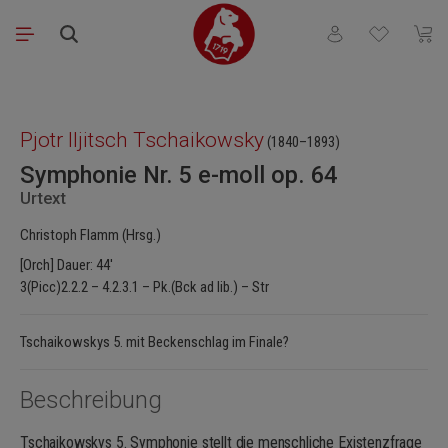
Zum Hauptinhalt springen
Du hast 0 Produkt
Waren
Bildergalerie überspringen
Pjotr Iljitsch Tschaikowsky
(1840–1893)
Symphonie Nr. 5 e-moll op. 64
Urtext
Christoph Flamm (Hrsg.)
[Orch] Dauer: 44'
3(Picc)2.2.2 – 4.2.3.1 – Pk.(Bck ad lib.) – Str
Tschaikowskys 5. mit Beckenschlag im Finale?
Beschreibung
Tschaikowskys 5. Symphonie stellt die menschliche Existenzfrage