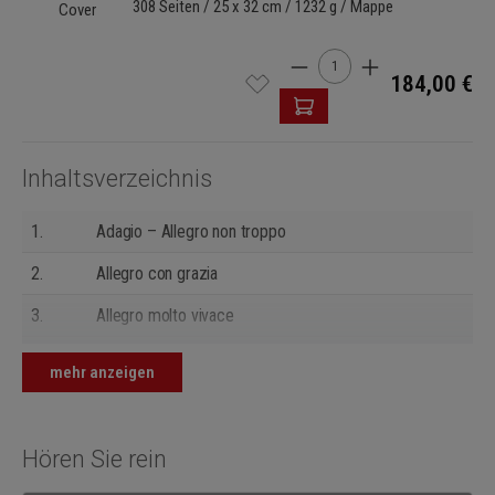
308 Seiten / 25 x 32 cm / 1232 g / Mappe
Produkt Anzahl: Gib den g
184,00 €
Inhaltsverzeichnis
1.
Adagio – Allegro non troppo
2.
Allegro con grazia
3.
Allegro molto vivace
4.
Adagio lamentoso
mehr anzeigen
Hören Sie rein