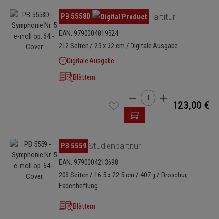
Symphonie nun mit dem legendären „Nikisch-Beckenschlag“ und
Bildergalerie überspringen
PB 5558D
Partitur
den beiden Sprüngen im Finale zur Diskussion. Hörbeispiel:
EAN: 9790004819524
Orchestra della Svizzera Italiana, Ltg. Markus Poschner (claves,
212 Seiten / 25 x 32 cm / Digitale Ausgabe
2024) „Ebenso fundamental wie spannend. Verlagshaus und
Herausgeber lassen mit der Ausgabe keine Urtextwünsche offen.“
Digitale Ausgabe
(Steffen A. Schmidt, Das Orchester)
Blättern
Produkt Anzahl: Gib den g
123,00 €
Bildergalerie überspringen
PB 5559
Studienpartitur
EAN: 9790004213698
208 Seiten / 16.5 x 22.5 cm / 407 g / Broschur,
Fadenheftung
Blättern