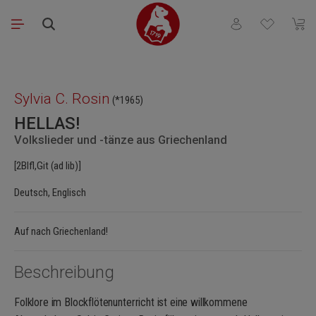
Zum Hauptinhalt springen
Du hast 0 Produkt
Waren
Bildergalerie überspringen
Sylvia C. Rosin
(*1965)
HELLAS!
Volkslieder und -tänze aus Griechenland
[2Blfl,Git (ad lib)]
Deutsch, Englisch
Auf nach Griechenland!
Beschreibung
Folklore im Blockflötenunterricht ist eine willkommene