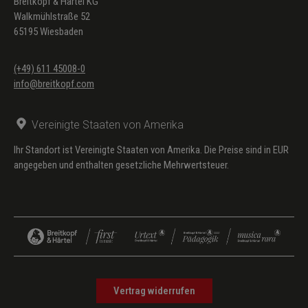
Breitkopf & Härtel KG
Walkmühlstraße 52
23 Korin agapo
Ich liebe ein Mädchen
65195 Wiesbaden
24 Omal
Tanz vom Pontus
(+49) 611 45008-0
25 Matia san ke ta dika su
Augen wie deine
info@breitkopf.com
26 Thalassaki mu
Mein kleines Meer
Vereinigte Staaten von Amerika
27 Susta Kritis
Tanz von Kreta
Ihr Standort ist Vereinigte Staaten von Amerika. Die Preise sind in EUR
28 Me tu Magiu tis Mirodies
Im Maienduft
angegeben und enthalten gesetzliche Mehrwertsteuer.
29 Mantili Kalamatiano
Das Halstuch aus Kalamata
3 Sultana m' Sufliotuda m'
Meine Sultana aus Sufli
30 Trelenome Manula mu
Ich werde verrückt!
31 Tria Paidia voliotika
Drei Burschen aus Volos
4 Samiotissa me tis Elies
Mädchen aus Samos mit dem
Vertrag widerrufen
Schönheitsfleck