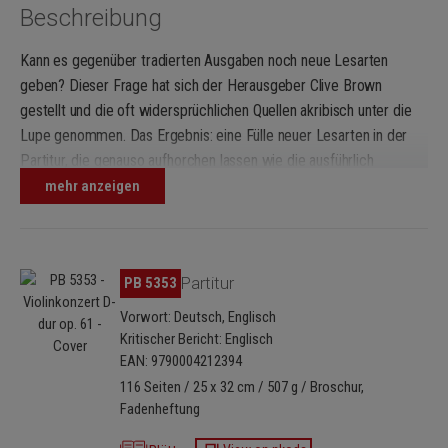
Beschreibung
Kann es gegenüber tradierten Ausgaben noch neue Lesarten
geben? Dieser Frage hat sich der Herausgeber Clive Brown
gestellt und die oft widersprüchlichen Quellen akribisch unter die
Lupe genommen. Das Ergebnis: eine Fülle neuer Lesarten in der
Partitur, die genauso aufhorchen lassen wie die ausführlich
kommentierte Ausgabe für Violine und Klavier. Besonderes
mehr anzeigen
Augenmerk verdient das Soloinstrument. Die Ausgabe enthält
neben der Urtext-Solostimme eine historisch-informiert
eingerichtete Stimme mit Fingersätzen und Bogenstrichen, die auf
Bildergalerie überspringen
PB 5353
Partitur
Franz Clement, den Uraufführungsinterpreten und die Wiener
Aufführungstradition zu Beethovens Zeit zurückgehen. Eine
Vorwort: Deutsch, Englisch
Fundgrube für heutige Interpreten, ein Füllhorn mit Anregungen zu
Kritischer Bericht: Englisch
eigener Gestaltung, die es so noch nicht gegeben hat.
EAN: 9790004212394
116 Seiten / 25 x 32 cm / 507 g / Broschur,
Fadenheftung