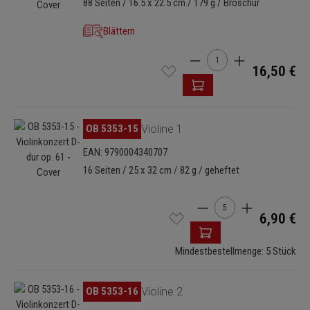
88 Seiten / 16.5 x 22.5 cm / 179 g / Broschur
Blättern
Produkt Anzahl: Gib den 
16,50 €
Bildergalerie überspringen
OB 5353-15
Violine 1
EAN: 9790004340707
16 Seiten / 25 x 32 cm / 82 g / geheftet
Produkt Anzahl: Gib de
6,90 €
Mindestbestellmenge: 5 Stück
Bildergalerie überspringen
OB 5353-16
Violine 2