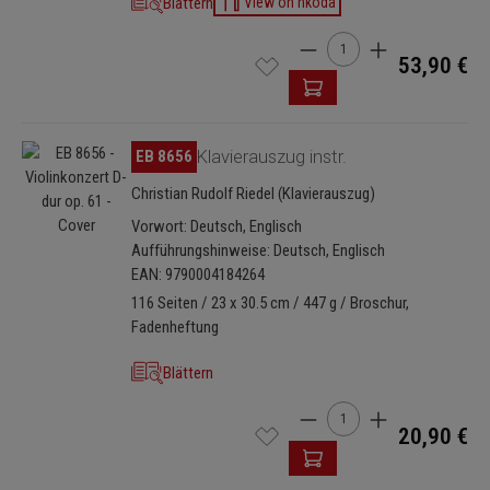
Blättern
View on nkoda
Produkt Anzahl: Gib den 
53,90 €
Bildergalerie überspringen
EB 8656
Klavierauszug instr.
Christian Rudolf Riedel (Klavierauszug)
Vorwort: Deutsch, Englisch
Aufführungshinweise: Deutsch, Englisch
EAN: 9790004184264
116 Seiten / 23 x 30.5 cm / 447 g / Broschur,
Fadenheftung
Blättern
Produkt Anzahl: Gib den 
20,90 €