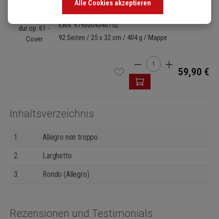
Alle Cookies akzeptieren
Bildergalerie überspringen
OB 5353-30
Harmoniestimmen
EAN: 9790004340752
92 Seiten / 25 x 32 cm / 404 g / Mappe
Produkt Anzahl: Gib den 
59,90 €
Inhaltsverzeichnis
1.
Allegro non troppo
2.
Larghetto
3.
Rondo (Allegro)
Rezensionen und Testimonials