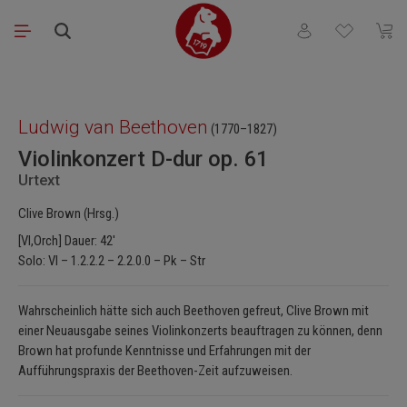
Zum Hauptinhalt springen
Du hast 0 Produkt
Waren
Bildergalerie überspringen
Ludwig van Beethoven
(1770–1827)
Violinkonzert D-dur op. 61
Urtext
Clive Brown (Hrsg.)
[Vl,Orch] Dauer: 42'
Solo: Vl – 1.2.2.2 – 2.2.0.0 – Pk – Str
Wahrscheinlich hätte sich auch Beethoven gefreut, Clive Brown mit
einer Neuausgabe seines Violinkonzerts beauftragen zu können, denn
Brown hat profunde Kenntnisse und Erfahrungen mit der
Aufführungspraxis der Beethoven-Zeit aufzuweisen.