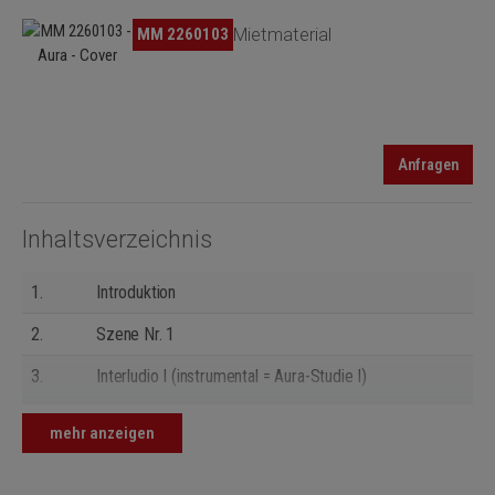
Bildergalerie überspringen
MM 2260103
Mietmaterial
Anfragen
Inhaltsverzeichnis
1.
Introduktion
2.
Szene Nr. 1
3.
Interludio I (instrumental = Aura-Studie I)
4.
Szene Nr. 2
mehr anzeigen
5.
Szene Nr. 3