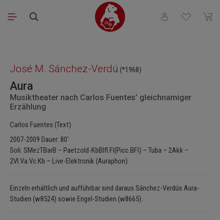
Zum Hauptinhalt springen
Du hast 0 Produkt
Waren
Bildergalerie überspringen
José M. Sánchez-Verdú
(*1968)
Aura
Musiktheater nach Carlos Fuentes’ gleichnamiger
Erzählung
Carlos Fuentes (Text)
2007-2009 Dauer: 80'
Soli: SMezTBarB – Paetzold-KbBlfl.Fl(Picc.BFl) – Tuba – 2Akk –
2Vl.Va.Vc.Kb – Live-Elektronik (Auraphon)
Einzeln erhältlich und aufführbar sind daraus Sánchez-Verdús Aura-
Studien (w8524) sowie Engel-Studien (w8665).