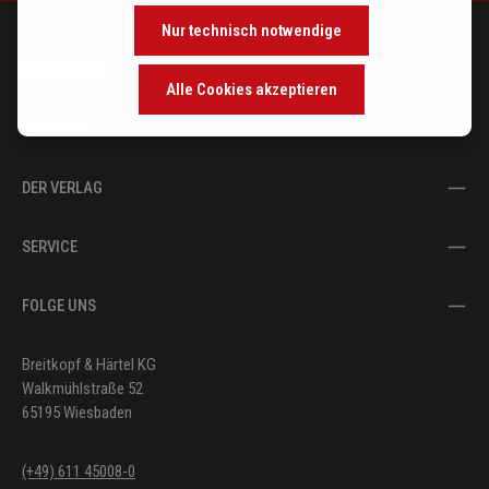
Nur technisch notwendige
PROGRAMM
Alle Cookies akzeptieren
IM FOKUS
DER VERLAG
SERVICE
FOLGE UNS
Breitkopf & Härtel KG
Walkmühlstraße 52
65195 Wiesbaden
(+49) 611 45008-0