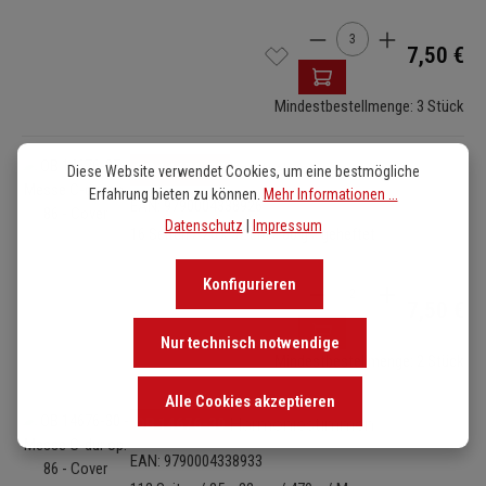
Produkt Anzahl: Gib de
7,50 €
Mindestbestellmenge: 3 Stück
Bildergalerie überspringen
OB 14676-27
Kontrabass
Diese Website verwendet Cookies, um eine bestmögliche
Erfahrung bieten zu können.
Mehr Informationen ...
EAN: 9790004338926
Datenschutz
|
Impressum
16 Seiten / 25 x 32 cm / 80 g / geheftet
Konfigurieren
Produkt Anzahl: Gib de
7,50 €
Nur technisch notwendige
Mindestbestellmenge: 2 Stück
Alle Cookies akzeptieren
Bildergalerie überspringen
OB 14676-30
Harmoniestimmen
EAN: 9790004338933