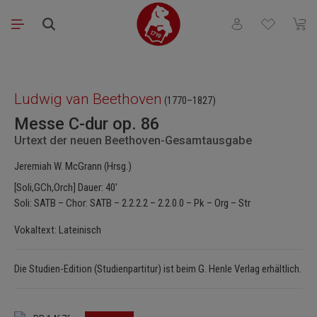
Zum Hauptinhalt springen
Du hast 0 Produkt
Waren
Bildergalerie überspringen
Ludwig van Beethoven
(1770–1827)
Messe C-dur op. 86
Urtext der neuen Beethoven-Gesamtausgabe
Jeremiah W. McGrann (Hrsg.)
[Soli,GCh,Orch] Dauer: 40'
Soli: SATB – Chor: SATB – 2.2.2.2 – 2.2.0.0 – Pk – Org – Str
Vokaltext: Lateinisch
Die Studien-Edition (Studienpartitur) ist beim G. Henle Verlag erhältlich.