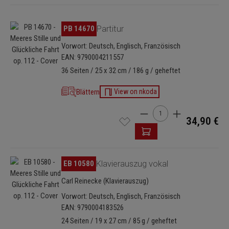
Bildergalerie überspringen
PB 14670
Partitur
Vorwort: Deutsch, Englisch, Französisch
EAN: 9790004211557
36 Seiten / 25 x 32 cm / 186 g / geheftet
Blättern
View on nkoda
Produkt Anzahl: Gib den 
34,90 €
Bildergalerie überspringen
EB 10580
Klavierauszug vokal
Carl Reinecke (Klavierauszug)
Vorwort: Deutsch, Englisch, Französisch
EAN: 9790004183526
24 Seiten / 19 x 27 cm / 85 g / geheftet