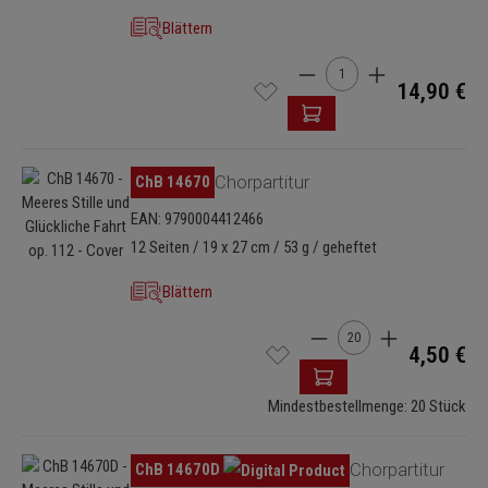
Blättern
Produkt Anzahl: Gib den 
14,90 €
Bildergalerie überspringen
ChB 14670
Chorpartitur
EAN: 9790004412466
12 Seiten / 19 x 27 cm / 53 g / geheftet
Blättern
Produkt Anzahl: Gib de
4,50 €
Mindestbestellmenge: 20 Stück
Bildergalerie überspringen
ChB 14670D
Chorpartitur