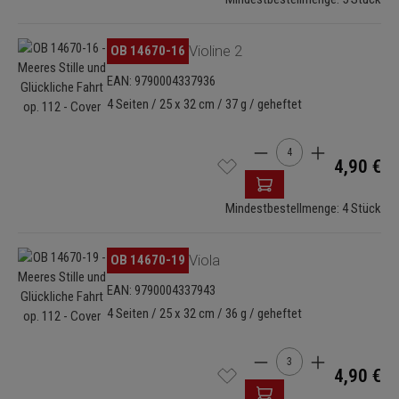
Bildergalerie überspringen
OB 14670-16
Violine 2
EAN: 9790004337936
4 Seiten / 25 x 32 cm / 37 g / geheftet
Produkt Anzahl: Gib de
4,90 €
Mindestbestellmenge: 4 Stück
Bildergalerie überspringen
OB 14670-19
Viola
EAN: 9790004337943
4 Seiten / 25 x 32 cm / 36 g / geheftet
Produkt Anzahl: Gib de
4,90 €