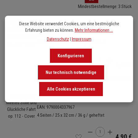
Mindestbestellmenge: 3 Stück
Bildergalerie überspringen
Diese Website verwendet Cookies, um eine bestmögliche
OB 14670-23
Violoncello
Erfahrung bieten zu können.
Mehr Informationen ...
EAN: 9790004337950
Datenschutz
|
Impressum
4 Seiten / 25 x 32 cm / 36 g / geheftet
Konfigurieren
Produkt Anzahl: Gib de
4,90 €
Nur technisch notwendige
Mindestbestellmenge: 2 Stück
Alle Cookies akzeptieren
Bildergalerie überspringen
OB 14670-27
Kontrabass
EAN: 9790004337967
4 Seiten / 25 x 32 cm / 36 g / geheftet
Produkt Anzahl: Gib de
4,90 €