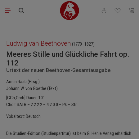
Zum Hauptinhalt springen
Du hast 0 Produkt
Waren
Bildergalerie überspringen
Ludwig van Beethoven
(1770–1827)
Meeres Stille und Glückliche Fahrt op.
112
Urtext der neuen Beethoven-Gesamtausgabe
Armin Raab (Hrsg.)
Johann W. von Goethe (Text)
[GCh,Orch] Dauer: 10'
Chor: SATB – 2.2.2.2 – 4.2.0.0 – Pk – Str
Vokaltext: Deutsch
Die Studien-Edition (Studienpartitur) ist beim G. Henle Verlag erhältlich.