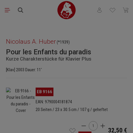
Zum Hauptinhalt springen
Du hast 0 Produkt
Waren
Bildergalerie überspringen
Nicolaus A. Huber
(*1939)
Pour les Enfants du paradis
Kurze Charakterstücke für Klavier Plus
[Klav] 2003 Dauer: 11'
Bildergalerie überspringen
EB 9166
EAN: 9790004181874
20 Seiten / 23 x 30.5 cm / 107 g / geheftet
Produkt Anzahl: Gib den 
32,50 €