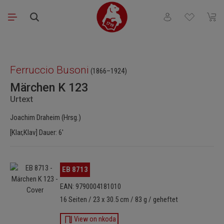
Zum Hauptinhalt springen
Du hast 0 Produkt
Waren
Bildergalerie überspringen
Ferruccio Busoni
(1866–1924)
Märchen K 123
Urtext
Joachim Draheim (Hrsg.)
[Klar,Klav] Dauer: 6'
Bildergalerie überspringen
EB 8713
EAN: 9790004181010
16 Seiten / 23 x 30.5 cm / 83 g / geheftet
View on nkoda