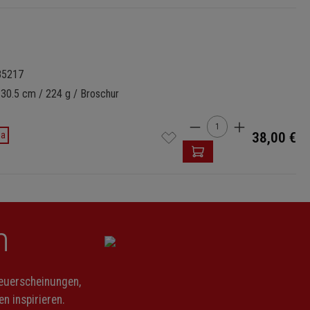
85217
 30.5 cm / 224 g / Broschur
Produkt Anzahl: Gi
da
38,00 €
n
Neuerscheinungen,
n inspirieren.