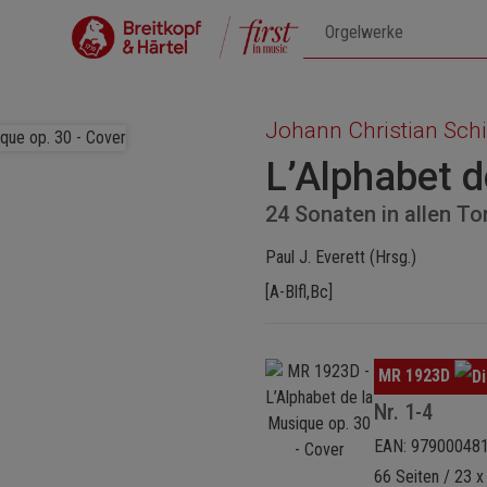
Johann Christian Sch
L’Alphabet d
24 Sonaten in allen To
Paul J. Everett (Hrsg.)
[A-Blfl,Bc]
Bildergalerie überspringen
MR 1923D
Nr. 1-4
EAN: 97900048
66 Seiten / 23 x