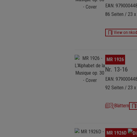
EAN: 97900044
86 Seiten / 23 x
View on nko
Bildergalerie überspringen
MR 1926
Nr. 13-16
EAN: 97900044
92 Seiten / 23 x
Blättern
Bildergalerie überspringen
MR 1926D