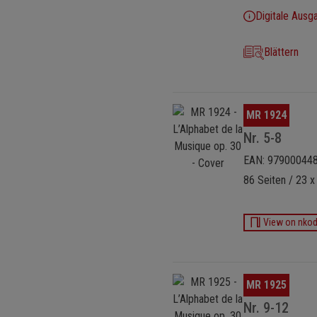
Digitale Ausg
Blättern
Bildergalerie überspringen
MR 1924
Nr. 5-8
EAN: 97900044
86 Seiten / 23 x
View on nko
Bildergalerie überspringen
MR 1925
Nr. 9-12