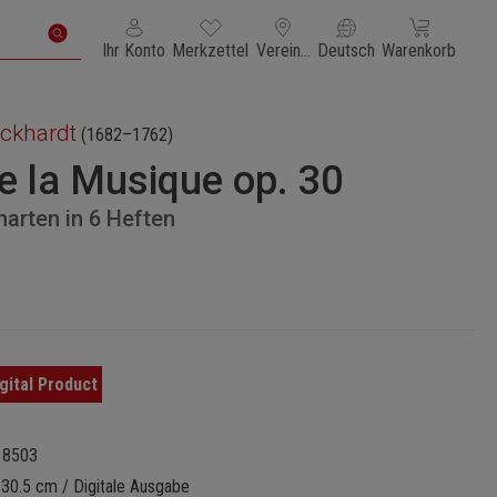
Du hast 0 Produkte auf dem Merkzettel
Warenkorb enth
Ihr Konto
Merkzettel
Vereinigte Staaten von Amerika
Deutsch
Warenkorb
ickhardt
(1682–1762)
e la Musique op. 30
narten in 6 Heften
18503
 30.5 cm / Digitale Ausgabe