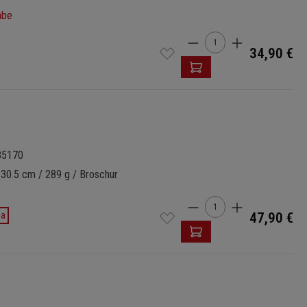
abe
Produkt Anzahl: Gi
34,90 €
85170
 30.5 cm / 289 g / Broschur
Produkt Anzahl: Gi
da
47,90 €