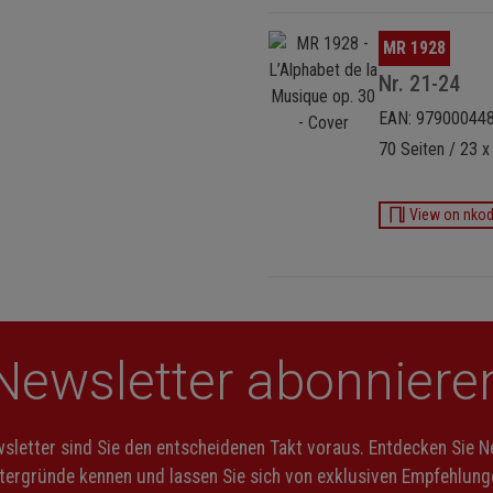
Bildergalerie überspringen
MR 1928
Nr. 21-24
EAN: 97900044
70 Seiten / 23 x
View on nko
Newsletter abonniere
letter sind Sie den entscheidenen Takt voraus. Entdecken Sie 
ntergründe kennen und lassen Sie sich von exklusiven Empfehlunge