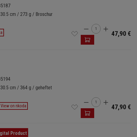
85187
 30.5 cm / 273 g / Broschur
Produkt Anzahl: Gi
da
47,90 €
85194
 30.5 cm / 364 g / geheftet
Produkt Anzahl: Gi
View on nkoda
47,90 €