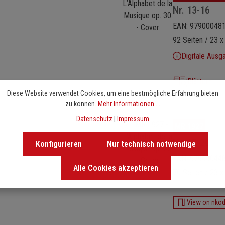
Nr. 13-16
EAN: 97900048
92 Seiten / 23 x
Digitale Ausg
Blättern
Diese Website verwendet Cookies, um eine bestmögliche Erfahrung bieten
zu können.
Mehr Informationen ...
Datenschutz
|
Impressum
Bildergalerie überspringen
MR 1927
Nr. 17-20
Konfigurieren
Nur technisch notwendige
EAN: 97900044
Alle Cookies akzeptieren
70 Seiten / 23 x
View on nko