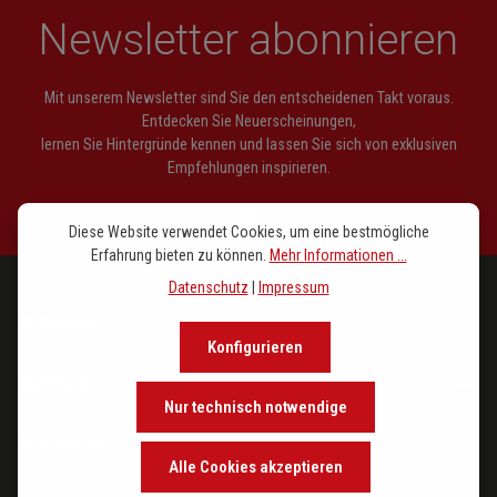
Newsletter abonnieren
Mit unserem Newsletter sind Sie den entscheidenen Takt voraus.
Entdecken Sie Neuerscheinungen,
lernen Sie Hintergründe kennen und lassen Sie sich von exklusiven
Empfehlungen inspirieren.
Diese Website verwendet Cookies, um eine bestmögliche
Erfahrung bieten zu können.
Mehr Informationen ...
Datenschutz
|
Impressum
PROGRAMM
Konfigurieren
IM FOKUS
Nur technisch notwendige
DER VERLAG
Alle Cookies akzeptieren