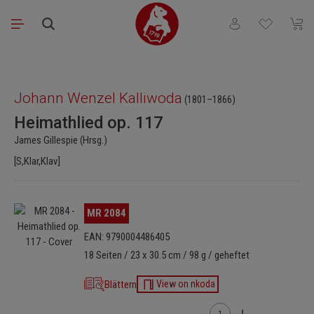
Zum Hauptinhalt springen
Du hast 0 Produkt
Waren
Bildergalerie überspringen
Johann Wenzel Kalliwoda
(1801–1866)
Heimathlied op. 117
James Gillespie (Hrsg.)
[S,Klar,Klav]
Bildergalerie überspringen
MR 2084
EAN: 9790004486405
18 Seiten / 23 x 30.5 cm / 98 g / geheftet
Blättern
View on nkoda
Produkt Anzahl: Gib den 