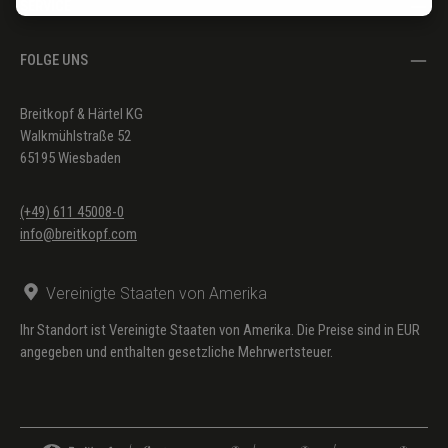
SERVICE
FOLGE UNS
Breitkopf & Härtel KG
Walkmühlstraße 52
65195 Wiesbaden
(+49) 611 45008-0
info@breitkopf.com
Vereinigte Staaten von Amerika
Ihr Standort ist Vereinigte Staaten von Amerika. Die Preise sind in EUR
angegeben und enthalten gesetzliche Mehrwertsteuer.